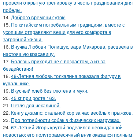
провели открытую тренировку в честь празднования дня
победы.
14.
Доброго времени суток!
15.
По китайским погребальным традициям, вместе с
усопшим отправляют вещи для его комфорта в
загробной жизни.
16.
Внучка Любови Полищук, вара Макарова, расцвела в
настоящую красавицу.
17.
Болезнь приходит не с возрастом, а из-за
бездействия!
18.
48-Летняя любовь толкалина показала фигуру в
купальнике.
19.
Вкусный хлеб без глютена и муки.
20.
45 кг при росте 163.
21.
Петля для чекалиной.
22.
Кенгу джампс: стальной кор за час весёлых прыжков.
23.
Про потребности собак в физических нагрузках.
24.
67-Летний Игорь крутой поделился неожиданной
новостью: его полуторамесячный внук оказался полным