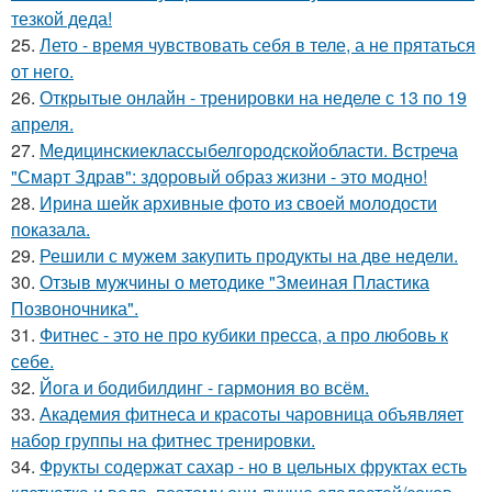
тезкой деда!
25.
Лето - время чувствовать себя в теле, а не прятаться
от него.
26.
Открытые онлайн - тренировки на неделе с 13 по 19
апреля.
27.
Медицинскиеклассыбелгородскойобласти. Встреча
"Смарт Здрав": здоровый образ жизни - это модно!
28.
Ирина шейк архивные фото из своей молодости
показала.
29.
Решили с мужем закупить продукты на две недели.
30.
Отзыв мужчины о методике "Змеиная Пластика
Позвоночника".
31.
Фитнес - это не про кубики пресса, а про любовь к
себе.
32.
Йога и бодибилдинг - гармония во всём.
33.
Академия фитнеса и красоты чаровница объявляет
набор группы на фитнес тренировки.
34.
Фрукты содержат сахар - но в цельных фруктах есть