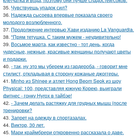
клетчатка и вода, поэтому они лучше сладостей/соков.
35.
Чувствуешь упадок сил?
36.
Надежда сысоева впервые показала своего
молодого возлюбленного.
37.
Продолжение интервью Хави изданию La Vanguardia.
38.
"Прям тетушка. С таким мужем - неудивительно!
39.
Восьмое марта, как известно - тот день, когда
чудесные, нежные, красивые женщины получают цветы
и подарки.
40.
- так, ну это мы уберем из гардероба, - говорит мне
стилист, откладывая в сторону кожаные джоггеры.
41.
Minho из Shinee и атлет Hong Beom Seok из шоу
Physical: 100, представляя южную Корею, выиграли
фитнес - гонку Hyrox в тайбэе!
42.
- Зачем делать растяжку для грудных мышц (после
тренировки?
43.
Запрет на одежду в спортазалах.
44.
Виктор, 30 лет.
45.
Мари краймбрери откровенно рассказала о даве.