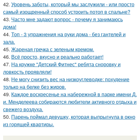
42.
Уровень заботы, который мы заслужили - или просто
самый изощренный способ устроить потоп в спальне?
43.
Часто мне задают вопрос - почему я занимаюсь
дома!
44.
Топ - 3 упражнения на руки дома - без гантелей и
зала.
45.
Жареная гречка с зеленым кремом.
46.
Всё просто, вкусно и реально работает!
47.
На кружке "Детский Фитнес" ребята сноровку и
ловкость проявляли!
48.
Не могу снизить вес на низкоуглеводке: похудение
только на белке без жиров.
49.
Каждое воскресенье на набережной в парке имени Д.
и. Менделеева собираются любители активного отдыха и
свежего воздуха.
50.
Парень поймал девушку, которая выпрыгнула в окно
из горящей квартиры.