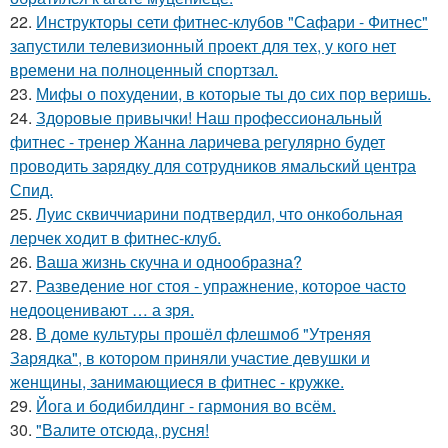
22.
Инструкторы сети фитнес-клубов "Сафари - Фитнес"
запустили телевизионный проект для тех, у кого нет
времени на полноценный спортзал.
23.
Мифы о похудении, в которые ты до сих пор веришь.
24.
Здоровые привычки! Наш профессиональный
фитнес - тренер Жанна ларичева регулярно будет
проводить зарядку для сотрудников ямальский центра
Спид.
25.
Луис сквиччиарини подтвердил, что онкобольная
лерчек ходит в фитнес-клуб.
26.
Ваша жизнь скучна и однообразна?
27.
Разведение ног стоя - упражнение, которое часто
недооценивают … а зря.
28.
В доме культуры прошёл флешмоб "Утреняя
Зарядка", в котором приняли участие девушки и
женщины, занимающиеся в фитнес - кружке.
29.
Йога и бодибилдинг - гармония во всём.
30.
"Валите отсюда, русня!