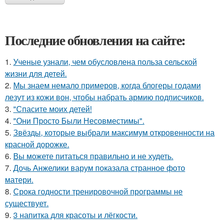
Последние обновления на сайте:
1.
Ученые узнали, чем обусловлена польза сельской
жизни для детей.
2.
Мы знаем немало примеров, когда блогеры годами
лезут из кожи вон, чтобы набрать армию подписчиков.
3.
"Спасите моих детей!
4.
"Они Просто Были Несовместимы".
5.
Звёзды, которые выбрали максимум откровенности на
красной дорожке.
6.
Вы можете питаться правильно и не худеть.
7.
Дочь Анжелики варум показала странное фото
матери.
8.
Срока годности тренировочной программы не
существует.
9.
3 напитка для красоты и лёгкости.