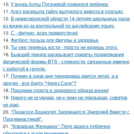
10.
У внука Аллы Пугачевой появился ребенок.
11.
Алсу раскрыла тайну выпуклого живота в платьях.
12.
В нижегородской области 14-летняя школьница ушла
из жизни из-за контрольной по английскому языку.
13.
С - фитнес, всех приветствую!
14.
Фитбол: польза для фигуры и здоровья.
15.
Ты уже теряешь кости - просто не видишь этого.
16.
Бывший тренер раскрывает секреты поддержания
физической формы BTS - сложности, связанные именно
с работой в группе.
17.
Почему в одни дни тренировка дается легко, а в
другие - все будто "Через Силу"?
18.
Праздник спорта и здорового образа жизни!
19.
Никого не осуждаю, ни к чему не призываю, советов
не даю.
20.
"Педагоги Дошколят Заряжаются Энергией Вместе с
Прогимнастикой".
21.
"Коварная Женщина": Петр дранга публично
обратился к агате муцениеце.