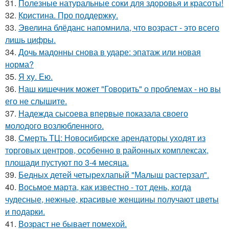
31.
Полезные натуральные соки для здоровья и красоты!
32.
Кристина. Про поддержку.
33.
Эвелина блёданс напомнила, что возраст - это всего
лишь цифры.
34.
Дочь мадонны снова в ударе: эпатаж или новая
норма?
35.
Я ху. Ею.
36.
Наш кишечник может "Говорить" о проблемах - но вы
его не слышите.
37.
Надежда сысоева впервые показала своего
молодого возлюбленного.
38.
Смерть ТЦ: Новосибирске арендаторы уходят из
торговых центров, особенно в районных комплексах,
площади пустуют по 3-4 месяца.
39.
Бедных детей четырехлапый "Малыш растерзал".
40.
Восьмое марта, как известно - тот день, когда
чудесные, нежные, красивые женщины получают цветы
и подарки.
41.
Возраст не бывает помехой.