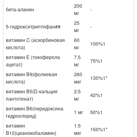
200
бета-аланин
-
мг
25
5-гидрокситриптофан
##
-
мг
витамин C (аскорбиновая
60
100%
1
кислота)
мг
витамин E (токоферола
7.5
75%
1
ацетат)
мг
витамин B
9
(фолиевая
260
130%
1
*
кислота)
мкг
витамин B
5
(D-кальция
2.5
42%
1
пантотенат)
мг
витамин B
6
(пиридоксина
1 мг
50%
1
гидрохлорид)
витамин
1.5
150%
1
*
B
12
(цианокобаламин)
мкг