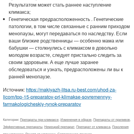
Результатом может стать раннее наступление
климакса;
Генетическая предрасположенность . Генетические
патологии, в том числе связанные с ранним приходом
менопаузы, могут передаваться по наследству. Если
ваши близкие родственницы — особенно мама или
бабушки — столкнулись с климаксом в довольно
молодом возрасте, следует пристально следить за
своим здоровьем. А еще лучше заранее
обследоваться и узнать, предрасположены ли вы к
ранней менопаузе.
Источник:
https://makiyazh-litsa.ru-best.com/uhod-za-
licom/top-15-preparatov-pri-klimakse-sovremennyy-
farmakologicheskiy-rynok-preparatov
Категории:
Препараты при климаксе
,
Изменения в образе
,
Препараты от приливов
,
Эффективные препараты
,
Немецкий препарат
,
Препарат от климакса
,
Поколения
при климаксе
,
Рецепт от климакса
,
Современное лечение