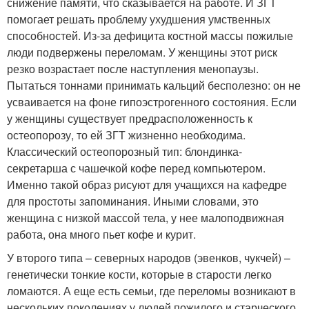
снижение памяти, что сказывается на работе. И ЗГТ
помогает решать проблему ухудшения умственных
способностей. Из-за дефицита костной массы пожилые
люди подвержены переломам. У женщины этот риск
резко возрастает после наступления менопаузы.
Пытаться тоннами принимать кальций бесполезно: он не
усваивается на фоне гипоэстрогенного состояния. Если
у женщины существует предрасположенность к
остеопорозу, то ей ЗГТ жизненно необходима.
Классический остеопорозный тип: блондинка-
секретарша с чашечкой кофе перед компьютером.
Именно такой образ рисуют для учащихся на кафедре
для простоты запоминания. Иными словами, это
женщина с низкой массой тела, у нее малоподвижная
работа, она много пьет кофе и курит.
У второго типа – северных народов (эвенков, чукчей) –
генетически тонкие кости, которые в старости легко
ломаются. А еще есть семьи, где переломы возникают в
нескольких поколениях у людей пожилого и старческого