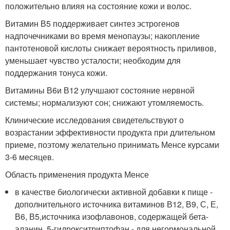
положительно влияя на состояние кожи и волос.
Витамин В
5
поддерживает синтез эстрогенов
надпочечниками во время менопаузы; накопление
пантотеновой кислоты снижает вероятность приливов,
уменьшает чувство усталости; необходим для
поддержания тонуса кожи.
Витамины В
6
и В
12
улучшают состояние нервной
системы; нормализуют сон; снижают утомляемость.
Клинические исследования свидетельствуют о
возрастании эффективности продукта при длительном
приеме, поэтому желательно принимать Менсе курсами
3-6 месяцев.
Область применения продукта Менсе
в качестве биологически активной добавки к пище -
дополнительного источника витаминов В
12
, В
9
, С, Е,
В
6
, В
5,
источника изофлавонов, содержащей бета-
аланин, 5-гидрокситриптофан - для негормональной