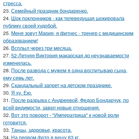
стресса.
23.
Семейный праздник бондаренко.
24.
Шок поклонников - как телеведущая шокировала
публику своей худобой.
25.
Меня зовут Мария, я фитнес - тренер с медицинским
образованием!
26.
Всплыл через три месяца.
27.
52-Летняя Виктория макарская до неузнаваемости
изменилась.
28.
После развода с мужем я одна воспитываю сына,
ему семь лет.
29.
Скандальный запрет на детском празднике.
30.
Я ху. Ею.
31.
После разрыва с Андреевой, Федор Бондарчук, по
всей видимости, завел новые отношения.
32.
Вот это поворот - "Императрица" к новой роли
готовится.
33.
Танцы, здоровье, красота.
34.
На первом фото я вешу 63 кг.