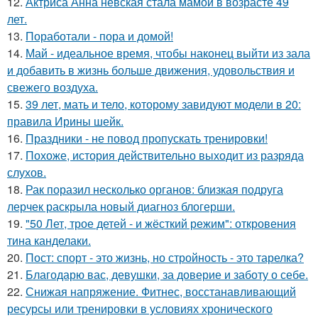
12.
Актриса Анна невская стала мамой в возрасте 49
лет.
13.
Поработали - пора и домой!
14.
Май - идеальное время, чтобы наконец выйти из зала
и добавить в жизнь больше движения, удовольствия и
свежего воздуха.
15.
39 лет, мать и тело, которому завидуют модели в 20:
правила Ирины шейк.
16.
Праздники - не повод пропускать тренировки!
17.
Похоже, история действительно выходит из разряда
слухов.
18.
Рак поразил несколько органов: близкая подруга
лерчек раскрыла новый диагноз блогерши.
19.
"50 Лет, трое детей - и жёсткий режим": откровения
тина канделаки.
20.
Пост: спорт - это жизнь, но стройность - это тарелка?
21.
Благодарю вас, девушки, за доверие и заботу о себе.
22.
Снижая напряжение. Фитнес, восстанавливающий
ресурсы или тренировки в условиях хронического