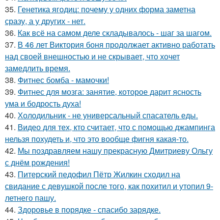
35.
Генетика ягодиц: почему у одних форма заметна
сразу, а у других - нет.
36.
Как всё на самом деле складывалось - шаг за шагом.
37.
В 46 лет Виктория боня продолжает активно работать
над своей внешностью и не скрывает, что хочет
замедлить время.
38.
Фитнес бомба - мамочки!
39.
Фитнес для мозга: занятие, которое дарит ясность
ума и бодрость духа!
40.
Холодильник - не универсальный спасатель еды.
41.
Видео для тех, кто считает, что с помощью джампинга
нельзя похудеть и, что это вообще фигня какая-то.
42.
Мы поздравляем нашу прекрасную Дмитриеву Ольгу
с днём рождения!
43.
Питерский педофил Пётр Жилкин сходил на
свидание с девушкой после того, как похитил и утопил 9-
летнего пашу.
44.
Здоровье в порядке - спасибо зарядке.