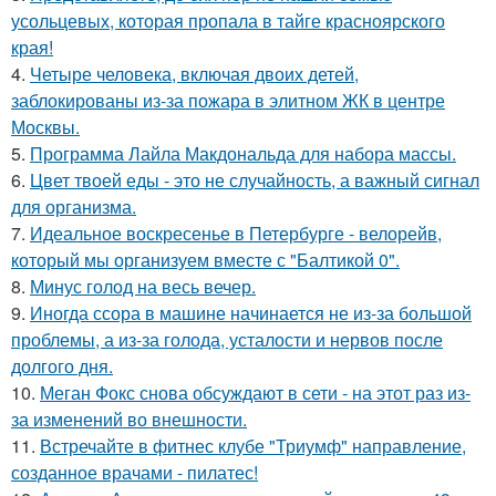
усольцевых, которая пропала в тайге красноярского
края!
4.
Четыре человека, включая двоих детей,
заблокированы из-за пожара в элитном ЖК в центре
Москвы.
5.
Программа Лайла Макдональда для набора массы.
6.
Цвет твоей еды - это не случайность, а важный сигнал
для организма.
7.
Идеальное воскресенье в Петербурге - велорейв,
который мы организуем вместе с "Балтикой 0".
8.
Минус голод на весь вечер.
9.
Иногда ссора в машине начинается не из-за большой
проблемы, а из-за голода, усталости и нервов после
долгого дня.
10.
Меган Фокс снова обсуждают в сети - на этот раз из-
за изменений во внешности.
11.
Встречайте в фитнес клубе "Триумф" направление,
созданное врачами - пилатес!