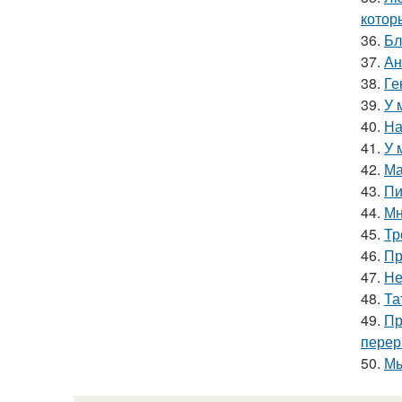
котор
36.
Бл
37.
Ан
38.
Ге
39.
У 
40.
На
41.
У 
42.
Ма
43.
Пи
44.
Мн
45.
Тр
46.
Пр
47.
Не
48.
Та
49.
Пр
перер
50.
Мы