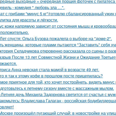
редные выходные = очередная порция фоточек с пилатеса 
евиль - комедия " любовь зла …".
ат с грибами "минус 5 кг"/готовлю сбалансированный ужин н
апитка для красоты и лёгкости.
ус кожи напрямую зависит от состояния мышц и кровообращ
 положительно.
 Лет спустя: Ольга Бузова пожалела о выборе на "доме-2".
ть женщины, которые годами пытаются "Заставить" себя худ
ктория Складчикова откровенно рассказала со сцены о раз
азрыв После 13 лет Совместной Жизни и Ожидание Третьег
зжаются.
триса Анна невская стала мамой в возрасте 49 лет.
го я так к этому кофе в прошлом посте прицепилась?
мое приятное для той, кто хочет постройнеть, видеть минус 
дготовьтесь к летнему сезону вместе с массажным мылом.
-Летняя дочь Михаила Задорнова светится от счастья с муж
акомьтесь: Владислава Галаган - российская бодибилдерша
овляет!
Москве произошёл пугающий случай: в новостройке на ули