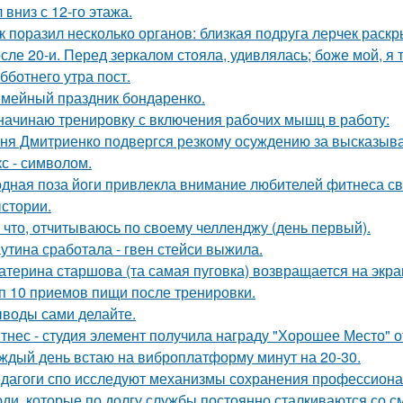
 вниз с 12-го этажа.
к поразил несколько органов: близкая подруга лерчек раск
сле 20-и. Перед зеркалом стояла, удивлялась; боже мой, я т
бботнего утра пост.
мейный праздник бондаренко.
начинаю тренировку с включения рабочих мышц в работу:
ня Дмитриенко подвергся резкому осуждению за высказыва
кс - символом.
дная поза йоги привлекла внимание любителей фитнеса с
стории.
 что, отчитываюсь по своему челленджу (день первый).
утина сработала - гвен стейси выжила.
атерина старшова (та самая пуговка) возвращается на экра
п 10 приемов пищи после тренировки.
воды сами делайте.
тнес - студия элемент получила награду "Хорошее Место" о
ждый день встаю на виброплатформу минут на 20-30.
дагоги спо исследуют механизмы сохранения профессиона
ди, которые по долгу службы постоянно сталкиваются со с