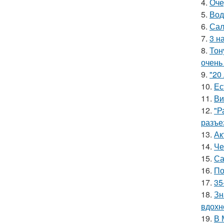
4.
Оче
5.
Вод
6.
Сал
7.
3 н
8.
Тон
очень
9.
"20
10.
Ес
11.
Ви
12.
"Р
разъе
13.
Ак
14.
Че
15.
Са
16.
По
17.
35
18.
Зн
вдохн
19.
В 