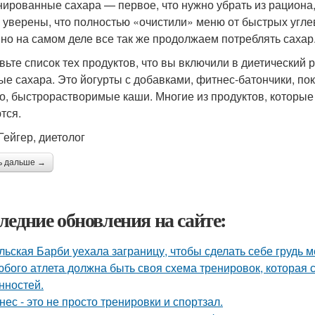
ированные сахара — первое, что нужно убрать из рациона,
 уверены, что полностью «очистили» меню от быстрых угл
 но на самом деле все так же продолжаем потреблять сахар
вьте список тех продуктов, что вы включили в диетический 
ые сахара. Это йогурты с добавками, фитнес-батончики, по
о, быстрорастворимые каши. Многие из продуктов, которые
тся.
ейгер, диетолог​
ь дальше →
ледние обновления на сайте:
льская Барби уехала заграницу, чтобы сделать себе грудь ме
юбого атлета должна быть своя схема тренировок, которая 
нностей.
нес - это не просто тренировки и спортзал.