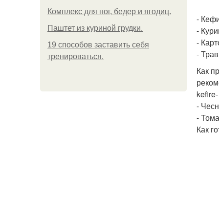
Комплекс для ног, бедер и ягодиц.
- Кефи
Паштет из куриной грудки.
- Кури
- Карт
19 способов заставить себя
- Тра
тренироваться.
Как п
рекоме
kefire
- Чесн
- Тома
Как го