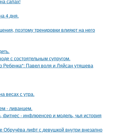
на сапах!
а 4 дня.
ения, поэтому тренировки влияют на него
еть.
воде с состоятельным супругом.
о Ребенка": Павел воля и Ляйсан утяшева
на весах с утра.
ем - ливанцем.
, фитнес - инфлюенсер и модель, чья история
це Обручёва лифт с девушкой внутри внезапно