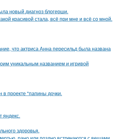
рыла новый диагноз блогерши.
акой красивой стала, всё при мне и всё со мной.
ние, что актриса Анна пересильд была названа
воим уникальным названием и игривой
н в проекте "папины дочки.
т яндекс.
льного здоровья.
мертью, рано или поздно встречаются с вещами,