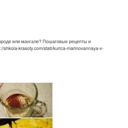
овороде или мангале? Пошаговые рецепты и
shkola-krasoty.com/stati/kurica-marinovannaya-v-