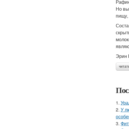
Рафин
Но вы
пищу,
Соста
скрыт
молок
являю
Эрин Г
читат
Пос
1.
Ура
2.
У л
особе
3.
Фит