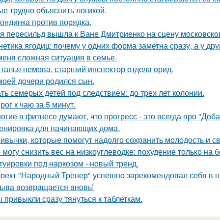
ые трудно объяснить логикой.
ондинка против порядка.
я пересильд вышла к Ване Дмитриенко на сцену московско
нетика ягодиц: почему у одних форма заметна сразу, а у друг
меня сложная ситуация в семье.
талья немова, старший инспектор отдела орид.
моей дочери родился сын.
ть семерых детей под следствием: до трех лет колонии.
рог к чаю за 5 минут.
огие в фитнесе думают, что прогресс - это всегда про "Доба
енировка для начинающих дома.
ивычки, которые помогут надолго сохранить молодость и с
 могу снизить вес на низкоуглеводке: похудение только на б
туировки под наркозом - новый тренд.
оект "Народный Тренер" успешно зарекомендовал себя в ш
ыва возвращается вновь!
 привыкли сразу тянуться к таблеткам.