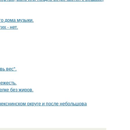
го дома музыки.
их - нет.
вь вес".
вежесть.
елке без жиров.
екснинском округе и после небольшова