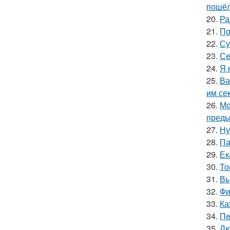
пошёл
20.
Ра
21.
По
22.
Су
23.
Се
24.
Я 
25.
Ва
им се
26.
Мо
преды
27.
Ну
28.
Па
29.
Ек
30.
То
31.
Вы
32.
Фи
33.
Ка
34.
Пе
35.
Лю