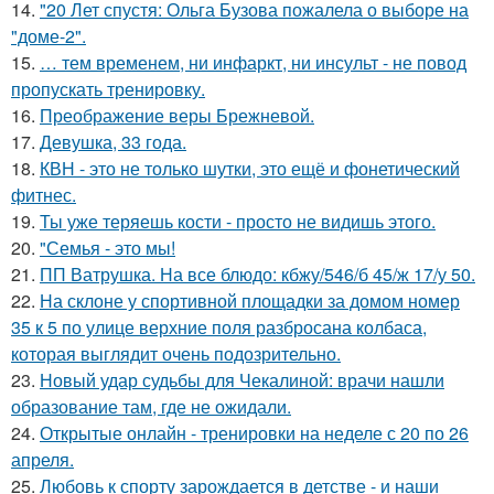
14.
"20 Лет спустя: Ольга Бузова пожалела о выборе на
"доме-2".
15.
… тем временем, ни инфаркт, ни инсульт - не повод
пропускать тренировку.
16.
Преображение веры Брежневой.
17.
Девушка, 33 года.
18.
КВН - это не только шутки, это ещё и фонетический
фитнес.
19.
Ты уже теряешь кости - просто не видишь этого.
20.
"Семья - это мы!
21.
ПП Ватрушка. На все блюдо: кбжу/546/б 45/ж 17/у 50.
22.
На склоне у спортивной площадки за домом номер
35 к 5 по улице верхние поля разбросана колбаса,
которая выглядит очень подозрительно.
23.
Новый удар судьбы для Чекалиной: врачи нашли
образование там, где не ожидали.
24.
Открытые онлайн - тренировки на неделе с 20 по 26
апреля.
25.
Любовь к спорту зарождается в детстве - и наши