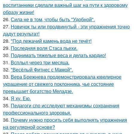
воспитанники сделали важный шаг на пути к здоровому
образу жизни!
26.
Сила не в том, чтобы быть "Удобной".
27.
Новичок ты или продвинутый - эти упражнения точно
дадут результат!
28.
"Под лежачий камень вода не течёт!
29.
Последняя воля Стаса пьехи.
30.
Поднимать тяжелые веса и делать кардио!
31.
Всплыл через три месяца.
32.
"Весёлый Фитнес с Мамой".
33.
Вера Брежнева продемонстрировала ювелирное
украшение от свежего поклонника, чье состояние
превышает богатство Меладзе.
34.
Я ху. Ею.
35.
Педагоги спо исследуют механизмы сохранения
профессионального здоровья.
36.
Почему нужно просить себя выполнять упражнения
на регулярной основе?