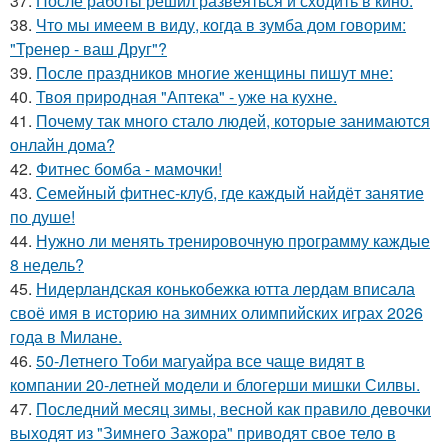
37.
После работы решил развеяться и сходить в кино.
38.
Что мы имеем в виду, когда в зумба дом говорим:
"Тренер - ваш Друг"?
39.
После праздников многие женщины пишут мне:
40.
Твоя природная "Аптека" - уже на кухне.
41.
Почему так много стало людей, которые занимаются
онлайн дома?
42.
Фитнес бомба - мамочки!
43.
Семейный фитнес-клуб, где каждый найдёт занятие
по душе!
44.
Нужно ли менять тренировочную программу каждые
8 недель?
45.
Нидерландская конькобежка ютта лердам вписала
своё имя в историю на зимних олимпийских играх 2026
года в Милане.
46.
50-Летнего Тоби магуайра все чаще видят в
компании 20-летней модели и блогерши мишки Силвы.
47.
Последний месяц зимы, весной как правило девочки
выходят из "Зимнего Зажора" приводят свое тело в