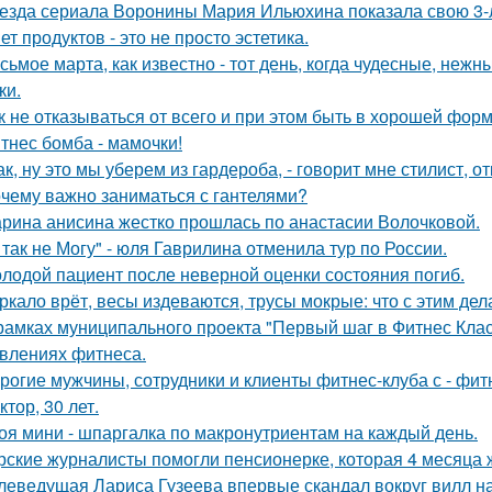
езда сериала Воронины Мария Ильюхина показала свою 3-
ет продуктов - это не просто эстетика.
сьмое марта, как известно - тот день, когда чудесные, не
ки.
к не отказываться от всего и при этом быть в хорошей фор
тнес бомба - мамочки!
так, ну это мы уберем из гардероба, - говорит мне стилист,
чему важно заниматься с гантелями?
рина анисина жестко прошлась по анастасии Волочковой.
 так не Могу" - юля Гаврилина отменила тур по России.
лодой пациент после неверной оценки состояния погиб.
ркало врёт, весы издеваются, трусы мокрые: что с этим дел
рамках муниципального проекта "Первый шаг в Фитнес Клас
влениях фитнеса.
рогие мужчины, сотрудники и клиенты фитнес-клуба с - фит
ктор, 30 лет.
оя мини - шпаргалка по макронутриентам на каждый день.
рские журналисты помогли пенсионерке, которая 4 месяца 
леведущая Лариса Гузеева впервые скандал вокруг вилл н