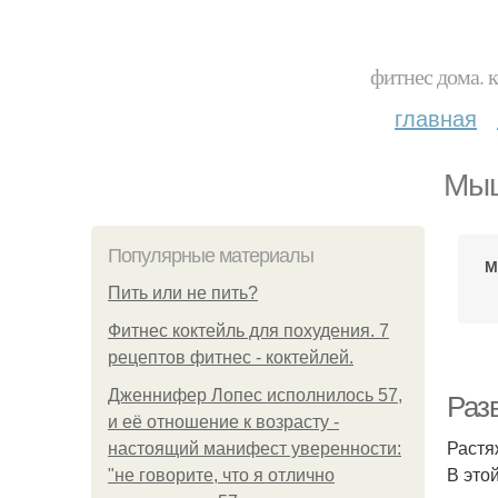
фитнес дома. 
главная
Мыш
Популярные материалы
М
Пить или не пить?
Фитнес коктейль для похудения. 7
рецептов фитнес - коктейлей.
Дженнифер Лопес исполнилось 57,
Раз
и её отношение к возрасту -
Растя
настоящий манифест уверенности:
В это
"не говорите, что я отлично