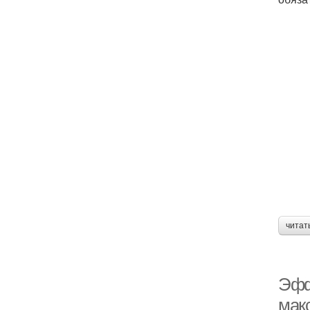
читат
Эфф
мак