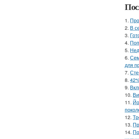
Пос
1.
Про
2.
В с
3.
Гот
4.
Поп
5.
Нед
6.
Сем
для п
7.
Сте
8.
42%
9.
Вкл
10.
Ви
11.
Йо
покол
12.
Тр
13.
Пр
14.
По