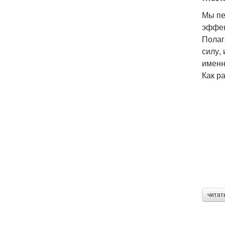
Мы пе
эффек
Полаг
силу,
именн
Как р
читат