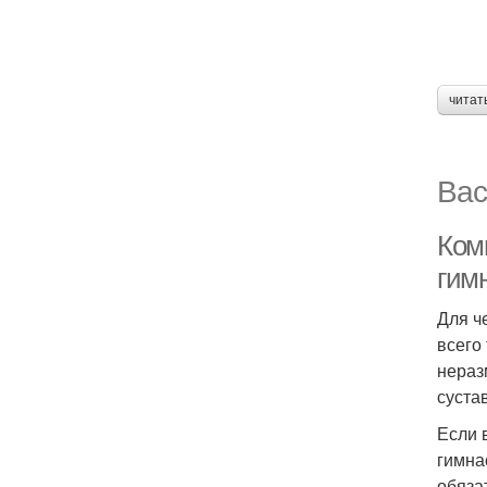
читат
Вас
Ком
гим
Для ч
всего
нераз
суста
Если 
гимна
обяза