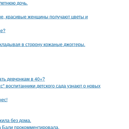
летнюю дочь.
жные, красивые женщины получают цветы и
ме?
 откладывая в сторону кожаные джоггеры.
ать девчонкам в 40+?
с" воспитанники детского сада узнают о новых
нес!
жила без дома.
а Бали прокомментировала.