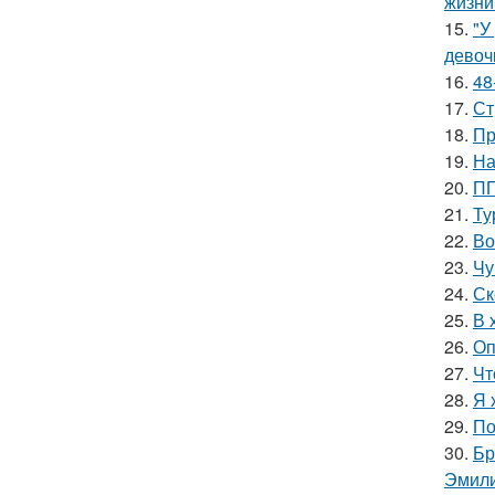
жизни
15.
"У
девоч
16.
48
17.
Ст
18.
Пр
19.
На
20.
ПП
21.
Ту
22.
Во
23.
Чу
24.
Ск
25.
В 
26.
Оп
27.
Чт
28.
Я 
29.
По
30.
Бр
Эмили