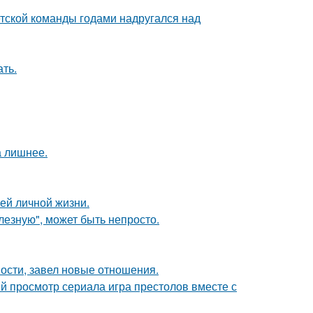
етской команды годами надругался над
ать.
а лишнее.
ей личной жизни.
лезную", может быть непросто.
ости, завел новые отношения.
ый просмотр сериала игра престолов вместе с