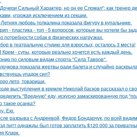
.
 Дочери Сильный Характер, но он ее Сломал": как тренер д
ками, угрожая исключением из секции.
-Летняя любовь толкалина показала фигуру в купальнике.
рип - пластика - топ - 5 вопросов, которые вы хотели бы зад
о потребности собак в физических нагрузках.
бор в театральную студию для взрослых, осталось 3 места!
 Крем - супы, которые реально хочется есть каждый день.
рнир по силовым видам спорта "Сила Тавров".
лочкова показала жертвы ради балета и случайно раскрыл
вствуешь упадок сил?
оро лето, товарищи.
ходе выступления в кремле Николай басков рассказал о сво
ределить "Вредную" еду, искусно замаскированную под "по
о такое осанка?
ху. Ею.
сле разрыва с Андреевой, Федор Бондарчук, по всей видим
эд питт однажды был готов заплатить $120 000 за приватн
я Кларк.