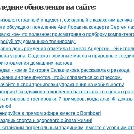
ледние обновления на сайте:
изошел странный инцидент, связанный с казахским деликат
ети обсуждают появление Ани Лорак на концерте Сергея ла
овлю кое-что полезное: присматриваю подборку компактног
робуй эту домашнюю тренировку.
авно день рождения отметила Памела Андерсон - ей испол
ена укропа. Содержат эфирные масла и природные соедине
риготовления домашних настоев.
ндап - комик Виктория Складчикова рассказала о разводе.
 женщин тренируются, чтобы справиться со стрессом.
ючайте в свои тренировки упражнения на мобильность!
ктория Складчикова откровенно рассказала со сцены о раз
га и силовые тренировки: 7 примеров, когда алая Ф. доказы
ения!
енируйся в прямом эфире вместе с Bombbar!
аздник спорта и здорового образа жизни!
 китайским погребальным традициям, вместе с усопшим от