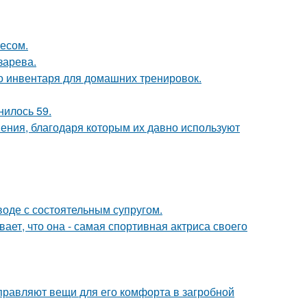
есом.
зарева.
о инвентаря для домашних тренировок.
нилось 59.
ния, благодаря которым их давно используют
воде с состоятельным супругом.
вает, что она - самая спортивная актриса своего
правляют вещи для его комфорта в загробной