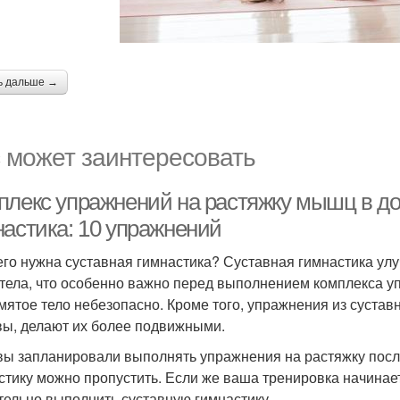
ь дальше →
 может заинтересовать
плекс упражнений на растяжку мышц в д
настика: 10 упражнений
его нужна суставная гимнастика? Суставная гимнастика у
 тела, что особенно важно перед выполнением комплекса уп
мятое тело небезопасно. Кроме того, упражнения из суста
вы, делают их более подвижными.
вы запланировали выполнять упражнения на растяжку после
стику можно пропустить. Если же ваша тренировка начинает
тельно выполнить суставную гимнастику.