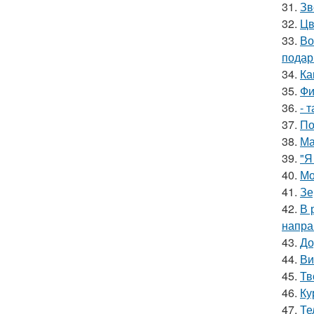
31.
Зв
32.
Цв
33.
Во
подар
34.
Ка
35.
Фи
36.
- 
37.
По
38.
Ма
39.
"Я
40.
Мо
41.
Зе
42.
В 
напра
43.
До
44.
Ви
45.
Тв
46.
Ку
47.
Те