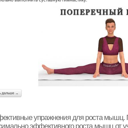
ь дальше →
ективные упражнения для роста мышц. 
симально эффективного роста мышц от у