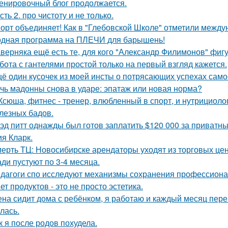
енировочный блог продолжается.
сть 2. про чистоту и не только.
орт объединяет! Как в "Глебовской Школе" отметили между
дная программа на ПЛЕЧИ для барышень!
верняка ещё есть те, для кого "Александр Филимонов" фигу
бота с гантелями простой только на первый взгляд кажется.
ё один кусочек из моей инсты о потрясающих успехах само
чь мадонны снова в ударе: эпатаж или новая норма?
Ксюша, фитнес - тренер, влюбленный в спорт, и нутрициоло
лезных бадов.
эд питт однажды был готов заплатить $120 000 за приватн
я Кларк.
ерть ТЦ: Новосибирске арендаторы уходят из торговых цен
ди пустуют по 3-4 месяца.
дагоги спо исследуют механизмы сохранения профессиона
ет продуктов - это не просто эстетика.
на сидит дома с ребёнком, я работаю и каждый месяц перев
лась.
к я после родов похудела.