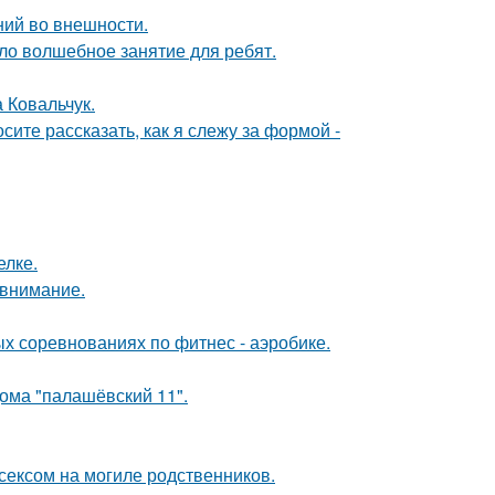
ений во внешности.
ло волшебное занятие для ребят.
а Ковальчук.
осите рассказать, как я слежу за формой -
елке.
 внимание.
ых соревнованиях по фитнес - аэробике.
дома "палашёвский 11".
сексом на могиле родственников.