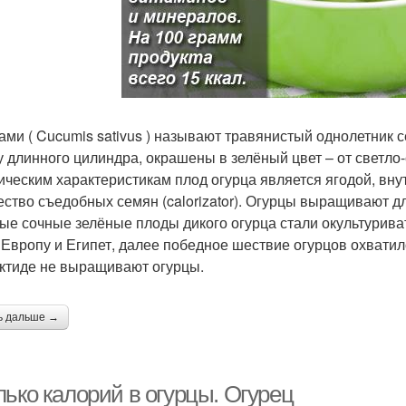
ами ( Cucumis sativus ) называют травянистый однолетник 
 длинного цилиндра, окрашены в зелёный цвет – от светло
ическим характеристикам плод огурца является ягодой, вну
ество съедобных семян (calorizator). Огурцы выращивают д
ые сочные зелёные плоды дикого огурца стали окультурива
 Европу и Египет, далее победное шествие огурцов охватило
ктиде не выращивают огурцы.
ь дальше →
лько калорий в огурцы. Огурец