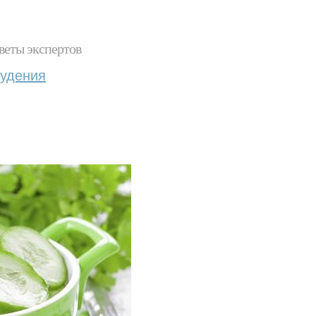
веты экспертов
худения