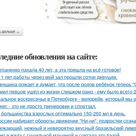
ь дальше →
ледние обновления на сайте:
епаненко пахала 40 лет, а эта пришла на всё готовое!
11 лет работы через мой зал прошли сотни девушек.
женщина рожает и думает, что после родов ребёнок теперь "
иил певцов ушёл из жизни слишком рано - ему было всего 2
альное воскресенье в Петербурге - велорейв, который мы о
нес - это не просто тренировки и спортзал.
 большинства взрослых оптимально 150-250 мл в день.
оссии набирает обороты движение "Ни-ни": подростки созна
ежающий, нежный и невероятно вкусный бразильский лимон
лет я жила с сушильной машиной и считала это базой.