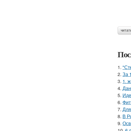
читат
Пос
1.
"Ст
2.
За 
3.
1. 
4.
Дан
5.
Иде
6.
Фит
7.
Для
8.
В Р
9.
Осв
10.
6 