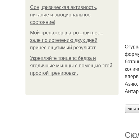
Сон, физическая активность,
питание и эмоциональное
состояние!
Мой тренажёр в агро - фитнес -
зале по истечению двух дней
Огурц
принёс ощутимый результат.
форму
Укрепляйте трицепс бедра и
ботан
ягодичные мышцы с помощью этой
колич
простой тренировки.
вперв
Азию,
Антар
читат
Ско