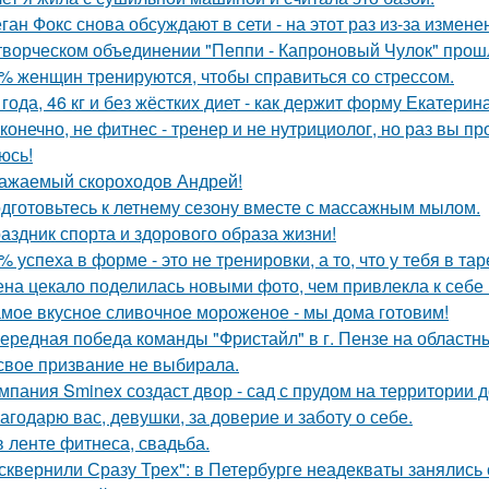
ган Фокс снова обсуждают в сети - на этот раз из-за измен
творческом объединении "Пеппи - Капроновый Чулок" прош
% женщин тренируются, чтобы справиться со стрессом.
 года, 46 кг и без жёстких диет - как держит форму Екатерин
 конечно, не фитнес - тренер и не нутрициолог, но раз вы пр
юсь!
ажаемый скороходов Андрей!
дготовьтесь к летнему сезону вместе с массажным мылом.
аздник спорта и здорового образа жизни!
% успеха в форме - это не тренировки, а то, что у тебя в тар
на цекало поделилась новыми фото, чем привлекла к себе
мое вкусное сливочное мороженое - мы дома готовим!
ередная победа команды "Фристайл" в г. Пензе на областн
свое призвание не выбирала.
мпания Sminex создаст двор - сад с прудом на территории 
агодарю вас, девушки, за доверие и заботу о себе.
в ленте фитнеса, свадьба.
сквернили Сразу Трех": в Петербурге неадекваты занялись 