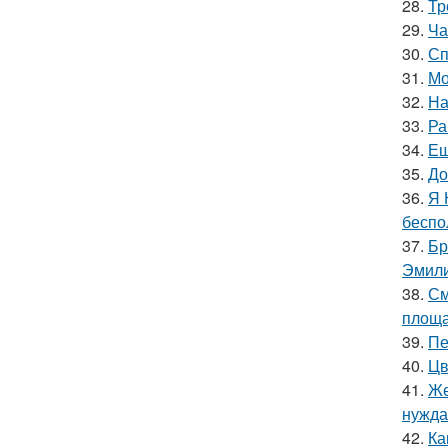
28.
Тр
29.
Ча
30.
Сп
31.
Мо
32.
На
33.
Ра
34.
Ещ
35.
До
36.
Я 
беспо
37.
Бр
Эмили
38.
См
площа
39.
Пе
40.
Цв
41.
Же
нужда
42.
Ка