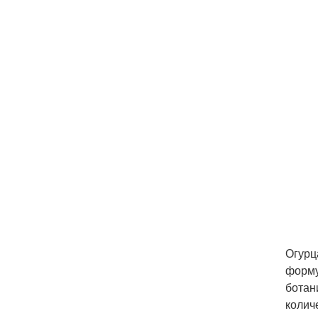
Огурц
форму
ботан
колич