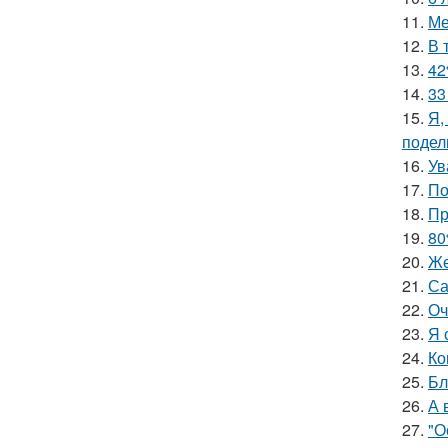
11.
Ме
12.
В 
13.
42
14.
33
15.
Я,
подел
16.
Ув
17.
По
18.
Пр
19.
80
20.
Же
21.
Са
22.
Оч
23.
Я 
24.
Ко
25.
Бл
26.
А 
27.
"О