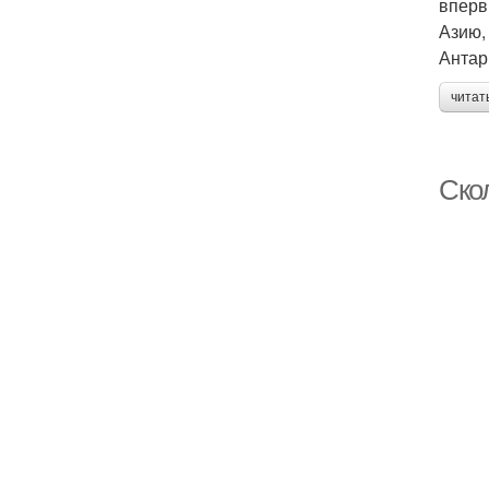
вперв
Азию,
Антар
читат
Скол