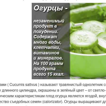
ами ( Cucumis sativus ) называют травянистый однолетник 
 длинного цилиндра, окрашены в зелёный цвет – от светло
ическим характеристикам плод огурца является ягодой, вну
ество съедобных семян (calorizator). Огурцы выращивают д