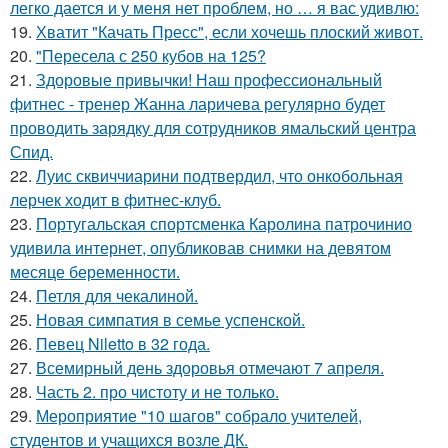
легко дается и у меня нет проблем, но … я вас удивлю:
19.
Хватит "Качать Пресс", если хочешь плоский живот.
20.
"Пересела с 250 кубов на 125?
21.
Здоровые привычки! Наш профессиональный
фитнес - тренер Жанна ларичева регулярно будет
проводить зарядку для сотрудников ямальский центра
Спид.
22.
Луис сквиччиарини подтвердил, что онкобольная
лерчек ходит в фитнес-клуб.
23.
Португальская спортсменка Каролина патрочинио
удивила интернет, опубликовав снимки на девятом
месяце беременности.
24.
Петля для чекалиной.
25.
Новая симпатия в семье успенской.
26.
Певец Niletto в 32 года.
27.
Всемирный день здоровья отмечают 7 апреля.
28.
Часть 2. про чистоту и не только.
29.
Мероприятие "10 шагов" собрало учителей,
студентов и учащихся возле ДК.