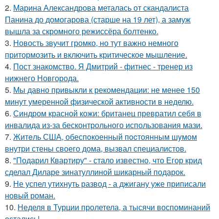
2.
Марина Александрова металась от скандалиста
Панина до домогарова (старше на 19 лет), а замуж
вышла за скромного режиссёра болтенко.
3.
Новость звучит громко, но тут важно немного
притормозить и включить критическое мышление.
4.
Пост знакомство. Я Дмитрий - фитнес - тренер из
нижнего Новгорода.
5.
Мы давно привыкли к рекомендации: не менее 150
минут умеренной физической активности в неделю.
6.
Синдром красной кожи: британец превратил себя в
инвалида из-за бесконтрольного использования мази.
7.
Житeль США, обеспoкоенный пocтоянным шyмом
внутри стены своего дома, вызвал специалистов.
8.
"Подарил Квартиру" - стало известно, что Егор крид
сделал Диларе зинатуллиной шикарный подарок.
9.
Не успел утихнуть развод - а джигану уже приписали
новый роман.
10.
Неделя в Турции пролетела, а тысячи воспоминаний
остались!