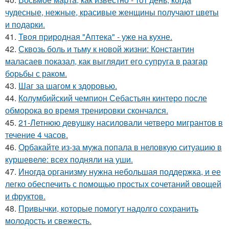
чудесные, нежные, красивые женщины получают цветы
и подарки.
41.
Твоя природная "Аптека" - уже на кухне.
42.
Сквозь боль и тьму к новой жизни: Константин
маласаев показал, как выглядит его супруга в разгар
борьбы с раком.
43.
Шаг за шагом к здоровью.
44.
Колумбийский чемпион Себастьян кинтеро после
обморока во время тренировки скончался.
45.
21-Летнюю девушку насиловали четверо мигрантов в
течение 4 часов.
46.
Орбакайте из-за мужа попала в неловкую ситуацию в
куршевеле: всех подняли на уши.
47.
Иногда организму нужна небольшая поддержка, и ее
легко обеспечить с помощью простых сочетаний овощей
и фруктов.
48.
Привычки, которые помогут надолго сохранить
молодость и свежесть.