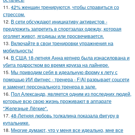
11.
42% женщин тренируются, чтобы справиться со
стрессом.
12.
В сети обсуждают инициативу активистов -
предложить запретить в спортзалах одежду, которая
оголяет живот, ягодицы или просвечивается.
13.
Включайте в свои тренировки упражнения на
мобильность!
14.
В США 18-летняя Анна кепнер была изнасилована и
убита подростком во время круиза на лайнере.
15.
Мы приводим себя в идеальную форму к лету с
помощью ИИ фитнес - тренера - F/AI разрывает соцсети
и заменит персонального тренера в зале.
16.
Пол Александр, является одним из последних людей,
которые всю свою жизнь проживают в аппарате
"Железные Лёгкие".
17.
48-Летняя любовь толкалина показала фигуру в
купальнике.
18.
Многие думают, что у меня все идеально, мне все