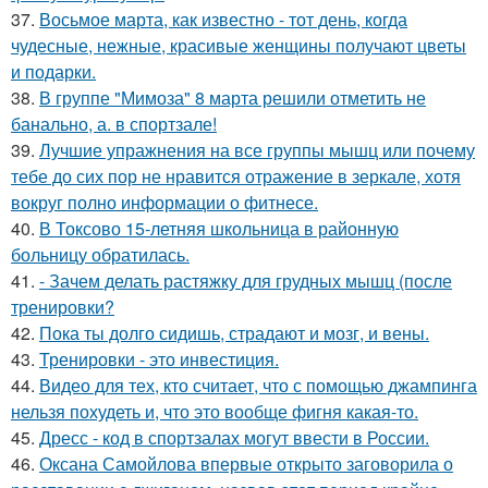
37.
Восьмое марта, как известно - тот день, когда
чудесные, нежные, красивые женщины получают цветы
и подарки.
38.
В группе "Мимоза" 8 марта решили отметить не
банально, а. в спортзале!
39.
Лучшие упражнения на все группы мышц или почему
тебе до сих пор не нравится отражение в зеркале, хотя
вокруг полно информации о фитнесе.
40.
В Токсово 15-летняя школьница в районную
больницу обратилась.
41.
- Зачем делать растяжку для грудных мышц (после
тренировки?
42.
Пока ты долго сидишь, страдают и мозг, и вены.
43.
Тренировки - это инвестиция.
44.
Видео для тех, кто считает, что с помощью джампинга
нельзя похудеть и, что это вообще фигня какая-то.
45.
Дресс - код в спортзалах могут ввести в России.
46.
Оксана Самойлова впервые открыто заговорила о