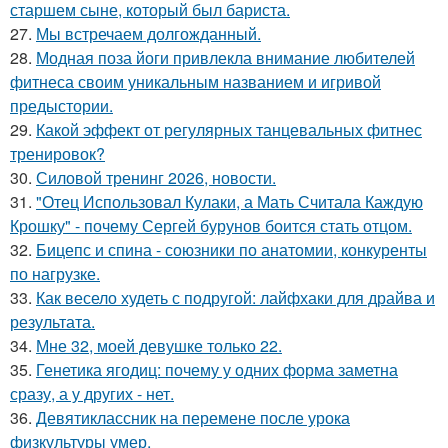
старшем сыне, который был бариста.
27.
Мы встречаем долгожданный.
28.
Модная поза йоги привлекла внимание любителей
фитнеса своим уникальным названием и игривой
предыстории.
29.
Какой эффект от регулярных танцевальных фитнес
тренировок?
30.
Силовой тренинг 2026, новости.
31.
"Отец Использовал Кулаки, а Мать Считала Каждую
Крошку" - почему Сергей бурунов боится стать отцом.
32.
Бицепс и спина - союзники по анатомии, конкуренты
по нагрузке.
33.
Как весело худеть с подругой: лайфхаки для драйва и
результата.
34.
Мне 32, моей девушке только 22.
35.
Генетика ягодиц: почему у одних форма заметна
сразу, а у других - нет.
36.
Девятиклассник на перемене после урока
физкультуры умер.