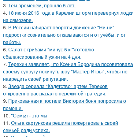
3.
Тем временем, прошло 5 лет.
4.
18 июня 2016 года в Карелии шторм перевернул лодки
на сямозере.
5.
В России набирает обороты движение "Ни-ни":
подростки сознательно отказываются и от учёбы, и от
работы.
6.
Салат с грибами "минус 5 кг"/готовлю
сбалансированный ужин на 4 дня.
7.
Терехин заявляет, что Ксения Бородина посоветовала
своему супругу покинуть шоу "Мастер Игры", чтобы не
навредить своей репутации.
8.
Звезда сериала "Кадетство" артем Терехов
откровенно рассказал о пережитой трагедии.
9.
Прикованная к постели Виктория боня попросила о
помощи.
10.
"Семья - это мы!
11.
Ольга картункова решила пожертвовать своей
семьей ради успеха.