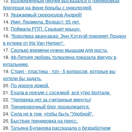
12.
Возлюбленный лерчек высказался о тренировках
блогерши на фоне борьбы с онкологией.
13.
Уважаемый скороходов Андрей!
14.
Имя: Людмила. Возраст: 55 лет.
15.
Поймала РПП. Срывает крышу.
16.
"Королева авангарда: Энн Хэтэуэй покоряет Лондон
в кутюре от Iris Van Herpen".
17.
Сколько времени нужно мышцам для роста.
18.
48-Летняя любовь толкалина показала фигуру в
купальнике.
19.
Стрип - пластика - топ - 5 вопросов, которые вы
хотели бы задать.
20.
По дороге домой.
21.
Ехала в поезде с соседкой, всё утро болтали.
22.
"Человека нет за считанные минуты!
23.
Тренировочный блог продолжается.
24.
Сила не в том, чтобы быть "Удобной".
25.
Быстрая тренировка на пресс.
26.
Татьяна Буланова рассказала о безработном