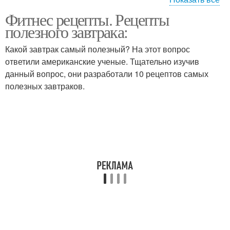
Фитнес рецепты. Рецепты
Печение с овсянкой
Банановое печение
полезного завтрака:
Какой завтрак самый полезный? На этот вопрос
ответили американские ученые. Тщательно изучив
Печение с овсяными
данный вопрос, они разработали 10 рецептов самых
Печение с бананом
хлопьями
полезных завтраков.
Овсяные хлопья