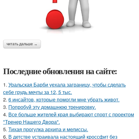
читать дальше →
Последние обновления на сайте:
1.
Уральская Барби уехала заграницу, чтобы сделать
себе грудь мечты за 12, 5 тыс.
2.
6 инсайтов, которые помогли мне убрать живот.
3.
Попробуй эту домашнюю тренировку.
4.
Все больше жителей края выбирают спорт с проектом
"Тренер Нашего Двора".
5.
Тихая прогулка архипа и мелиссы.
6.
В детстве устраивала настоящий кроссфит без