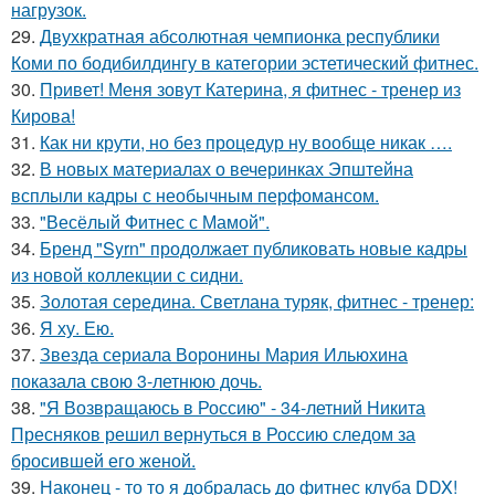
нагрузок.
29.
Двухкратная абсолютная чемпионка республики
Коми по бодибилдингу в категории эстетический фитнес.
30.
Привет! Меня зовут Катерина, я фитнес - тренер из
Кирова!
31.
Как ни крути, но без процедур ну вообще никак ….
32.
В новых материалах о вечеринках Эпштейна
всплыли кадры с необычным перфомансом.
33.
"Весёлый Фитнес с Мамой".
34.
Бренд "Syrn" продолжает публиковать новые кадры
из новой коллекции с сидни.
35.
Золотая середина. Светлана туряк, фитнес - тренер:
36.
Я ху. Ею.
37.
Звезда сериала Воронины Мария Ильюхина
показала свою 3-летнюю дочь.
38.
"Я Возвращаюсь в Россию" - 34-летний Никита
Пресняков решил вернуться в Россию следом за
бросившей его женой.
39.
Наконец - то то я добралась до фитнес клуба DDX!