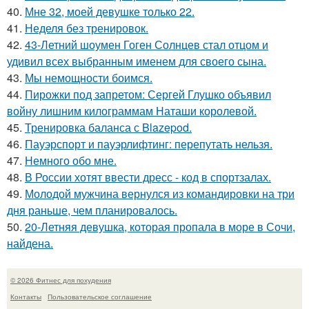
40.
Мне 32, моей девушке только 22.
41.
Неделя без тренировок.
42.
43-Летний шоумен Гоген Солнцев стал отцом и
удивил всех выбранным именем для своего сына.
43.
Мы немощности боимся.
44.
Пирожки под запретом: Сергей Глушко объявил
войну лишним килограммам Наташи королевой.
45.
Тренировка баланса с Blazepod.
46.
Пауэрспорт и пауэрлифтинг: перепутать нельзя.
47.
Немного обо мне.
48.
В России хотят ввести дресс - код в спортзалах.
49.
Молодой мужчина вернулся из командировки на три
дня раньше, чем планировалось.
50.
20-Летняя девушка, которая пропала в море в Сочи,
найдена.
© 2026 Фитнес для похудения
Контакты
Пользовательское соглашение