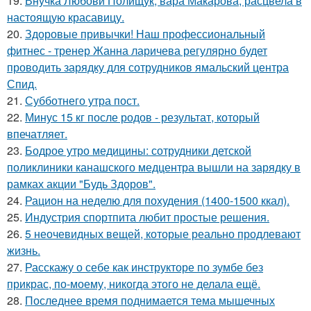
19.
Внучка Любови Полищук, вара Макарова, расцвела в
настоящую красавицу.
20.
Здоровые привычки! Наш профессиональный
фитнес - тренер Жанна ларичева регулярно будет
проводить зарядку для сотрудников ямальский центра
Спид.
21.
Субботнего утра пост.
22.
Минус 15 кг после родов - результат, который
впечатляет.
23.
Бодрое утро медицины: сотрудники детской
поликлиники канашского медцентра вышли на зарядку в
рамках акции "Будь Здоров".
24.
Рацион на неделю для похудения (1400-1500 ккал).
25.
Индустрия спортпита любит простые решения.
26.
5 неочевидных вещей, которые реально продлевают
жизнь.
27.
Расскажу о себе как инструкторе по зумбе без
прикрас, по-моему, никогда этого не делала ещё.
28.
Последнее время поднимается тема мышечных