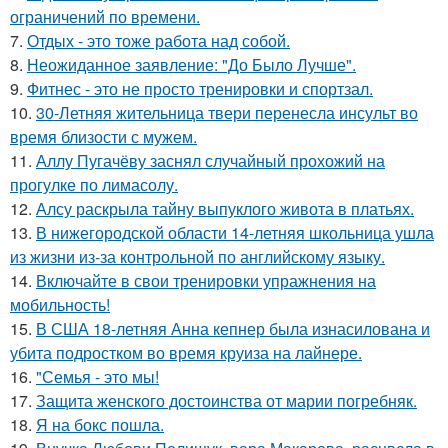
ограничений по времени.
7.
Отдых - это тоже работа над собой.
8.
Неожиданное заявление: "До Было Лучше".
9.
Фитнес - это не просто тренировки и спортзал.
10.
30-Летняя жительница твери перенесла инсульт во
время близости с мужем.
11.
Аллу Пугачёву заснял случайный прохожий на
прогулке по лимасолу.
12.
Алсу раскрыла тайну выпуклого живота в платьях.
13.
В нижегородской области 14-летняя школьница ушла
из жизни из-за контрольной по английскому языку.
14.
Включайте в свои тренировки упражнения на
мобильность!
15.
В США 18-летняя Анна кепнер была изнасилована и
убита подростком во время круиза на лайнере.
16.
"Семья - это мы!
17.
Защита женского достоинства от марии погребняк.
18.
Я на бокс пошла.