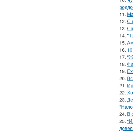
роддо
11.
Ма
12.
С 
13.
Сп
14.
"Т
15.
Ам
16.
10
17.
"Ж
18.
Фи
19.
Ех
20.
Вс
21.
Ир
22.
Хо
23.
Де
"Нало
24.
В 
25.
"И
довел