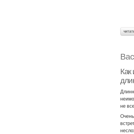
читат
Вас
Как 
дли
Длинн
неимо
не вс
Очень
встре
несло