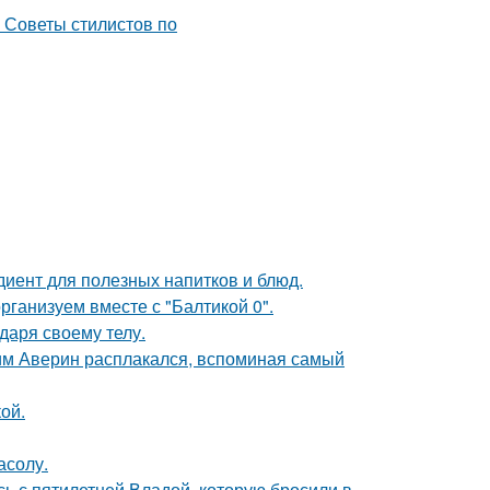
диент для полезных напитков и блюд.
рганизуем вместе с "Балтикой 0".
даря своему телу.
им Аверин расплакался, вспоминая самый
ой.
асолу.
сь с пятилетней Владой, которую бросили в