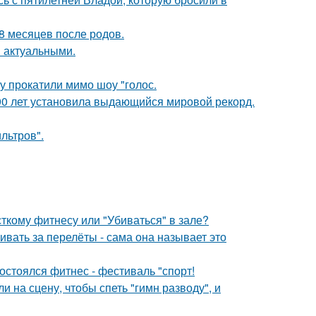
8 месяцев после родов.
я актуальными.
у прокатили мимо шоу "голос.
90 лет установила выдающийся мировой рекорд.
льтров".
сткому фитнесу или "Убиваться" в зале?
вать за перелёты - сама она называет это
остоялся фитнес - фестиваль "спорт!
на сцену, чтобы спеть "гимн разводу", и