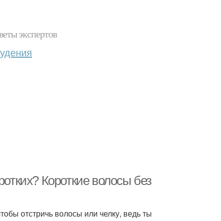
веты экспертов
худения
ротких? Короткие волосы без
тобы отстричь волосы или челку, ведь ты