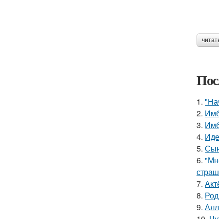
читат
Пос
1.
"На
2.
Имб
3.
Имб
4.
Иде
5.
Сын
6.
"Мн
страш
7.
Акт
8.
Род
9.
Алл
10.
Чу