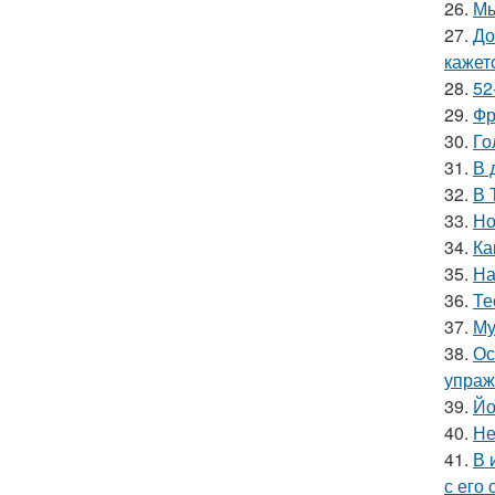
26.
Мы
27.
До
кажетс
28.
52
29.
Фр
30.
Го
31.
В 
32.
В 
33.
Но
34.
Ка
35.
На
36.
Те
37.
Му
38.
Ос
упраж
39.
Йо
40.
Не
41.
В 
с его