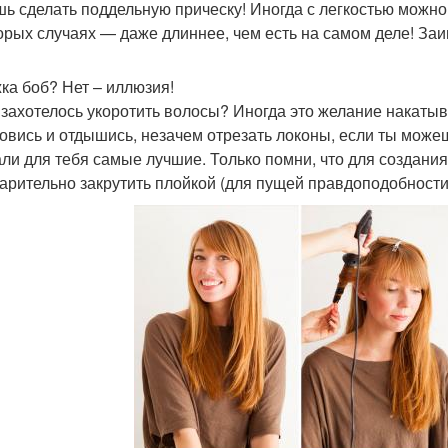
ь сделать поддельную прическу! Иногда с легкостью можно и
орых случаях — даже длиннее, чем есть на самом деле! Заи
ка боб? Нет – иллюзия!
 захотелось укоротить волосы? Иногда это желание накаты
овись и отдышись, незачем отрезать локоны, если ты можеш
ли для тебя самые лучшие. Только помни, что для создания
арительно закрутить плойкой (для пущей правдоподобности