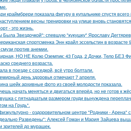
ме.
ри краймбрери показала фигуру в купальнике спустя всего 
наступлением весны тренировки на улице вновь становятс
орт - это жизнь.
ы Была Звездочкой": спевшую "кукушку" Ярославу Дегтярев
ериканская спортсменка Энн крайл эссельстин в возрасте 
 смузи против анемии.
ирная, НО НЕ Колю Оземпик: 43 Года, 2 Дочки, Тело БЕЗ Фи
аско среднего возраста.
ала в поезде с соседкой, всё утро болтали.
емирный день здоровья отмечают 7 апреля.
ина шейк архивные фото из своей молодости показала.
чешь начать меняться и двигаться вперёд, но не готов к жё
вушка с пятнадцатым размером груди вынуждена переплачи
гом на Грудь".
физкультурно - оздоровительном центре "Родники - Арена" с
деально Разведены": Алексей Гоман и Мария Зайцева вышли 
и зрителей до мурашек.