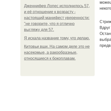
можеш
Дженнифер Лопес исполнилось 57,
некот
и её отношение к возрасту -
настоящий манифест уверенности:
Стриж
"не говорите, что я отлично
Вдруг
выгляжу для 57.
Остан
Я искала название тому, что делаю.
выбра
предв
Китовьи вши. На самом деле это не
насекомые, а ракообразные,
относящиеся к бокоплавам.