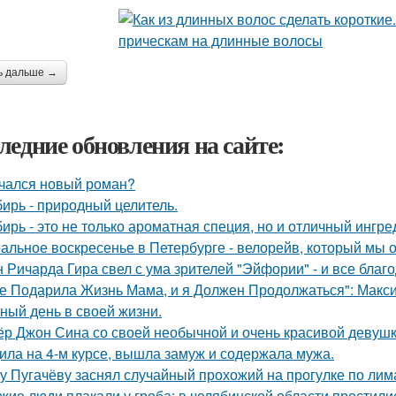
ь дальше →
ледние обновления на сайте:
чался новый роман?
ирь - природный целитель.
ирь - это не только ароматная специя, но и отличный ингре
альное воскресенье в Петербурге - велорейв, который мы о
 Ричарда Гира свел с ума зрителей "Эйфории" - и все благо
е Подарила Жизнь Мама, и я Должен Продолжаться": Макс
ный день в своей жизни.
ёр Джон Сина со своей необычной и очень красивой девушк
ила на 4-м курсе, вышла замуж и содержала мужа.
у Пугачёву заснял случайный прохожий на прогулке по лим
жие люди плакали у гроба: в челябинской области простили