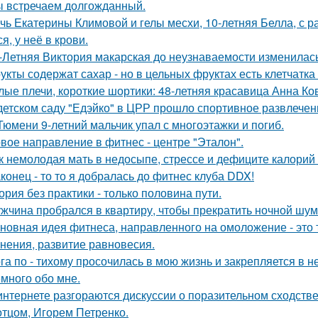
 встречаем долгожданный.
чь Екатерины Климовой и гелы месхи, 10-летняя Белла, с р
я, у неё в крови.
-Летняя Виктория макарская до неузнаваемости изменилась
укты содержат сахар - но в цельных фруктах есть клетчатка
лые плечи, короткие шортики: 48-летняя красавица Анна Ко
детском саду "Едэйко" в ЦРР прошло спортивное развлечени
Тюмени 9-летний мальчик упал с многоэтажки и погиб.
вое направление в фитнес - центре "Эталон".
к немолодая мать в недосыпе, стрессе и дефиците калорий 
конец - то то я добралась до фитнес клуба DDX!
ория без практики - только половина пути.
жчина пробрался в квартиру, чтобы прекратить ночной шум
новная идея фитнеса, направленного на омоложение - это 
нения, развитие равновесия.
га по - тихому просочилась в мою жизнь и закрепляется в н
много обо мне.
интернете разгораются дискуссии о поразительном сходств
 отцом, Игорем Петренко.