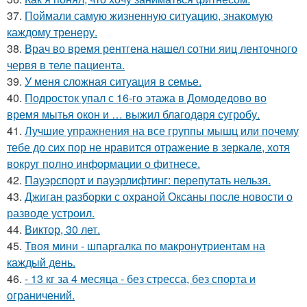
37.
Поймали самую жизненную ситуацию, знакомую
каждому тренеру.
38.
Врач во время рентгена нашел сотни яиц ленточного
червя в теле пациента.
39.
У меня сложная ситуация в семье.
40.
Подросток упал с 16-го этажа в Домодедово во
время мытья окон и … выжил благодаря сугробу.
41.
Лучшие упражнения на все группы мышц или почему
тебе до сих пор не нравится отражение в зеркале, хотя
вокруг полно информации о фитнесе.
42.
Пауэрспорт и пауэрлифтинг: перепутать нельзя.
43.
Джиган разборки с охраной Оксаны после новости о
разводе устроил.
44.
Виктор, 30 лет.
45.
Твоя мини - шпаргалка по макронутриентам на
каждый день.
46.
- 13 кг за 4 месяца - без стресса, без спорта и
ограничений.