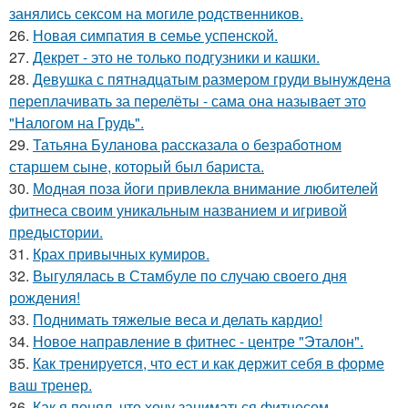
занялись сексом на могиле родственников.
26.
Новая симпатия в семье успенской.
27.
Декрет - это не только подгузники и кашки.
28.
Девушка с пятнадцатым размером груди вынуждена
переплачивать за перелёты - сама она называет это
"Налогом на Грудь".
29.
Татьяна Буланова рассказала о безработном
старшем сыне, который был бариста.
30.
Модная поза йоги привлекла внимание любителей
фитнеса своим уникальным названием и игривой
предыстории.
31.
Крах привычных кумиров.
32.
Выгулялась в Стамбуле по случаю своего дня
рождения!
33.
Поднимать тяжелые веса и делать кардио!
34.
Новое направление в фитнес - центре "Эталон".
35.
Как тренируется, что ест и как держит себя в форме
ваш тренер.
36.
Как я понял, что хочу заниматься фитнесом.