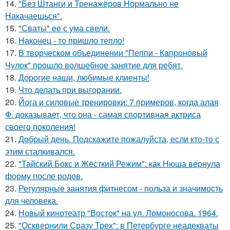
14.
"Без Штанги и Тренажёров Нормально не
Накачаешься".
15.
"Сваты" ее с ума свели.
16.
Наконец - то пришло тепло!
17.
В творческом объединении "Пеппи - Капроновый
Чулок" прошло волшебное занятие для ребят.
18.
Дорогие наши, любимые клиенты!
19.
Что делать при выгорании.
20.
Йога и силовые тренировки: 7 примеров, когда алая
Ф. доказывает, что она - самая спортивная актриса
своего поколения!
21.
Добрый день. Подскaжите пожалуйста, если кто-то с
этим сталкивался.
22.
"Тайский Бокс и Жёсткий Режим": как Нюша вернула
форму после родов.
23.
Регулярные занятия фитнесом - польза и значимость
для человека.
24.
Новый кинотеатр "Восток" на ул. Ломоносова. 1964.
25.
"Осквернили Сразу Трех": в Петербурге неадекваты