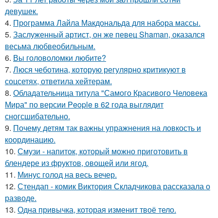
девушек.
4.
Программа Лайла Макдональда для набора массы.
5.
Заслуженный артист, он же певец Shaman, оказался
весьма любвеобильным.
6.
Вы головоломки любите?
7.
Люся чеботина, которую регулярно критикуют в
соцсетях, ответила хейтерам.
8.
Обладательница титула "Самого Красивого Человека
Мира" по версии People в 62 года выглядит
сногсшибательно.
9.
Почему детям так важны упражнения на ловкость и
координацию.
10.
Смузи - напиток, который можно приготовить в
блендере из фруктов, овощей или ягод.
11.
Минус голод на весь вечер.
12.
Стендап - комик Виктория Складчикова рассказала о
разводе.
13.
Одна привычка, которая изменит твоё тело.