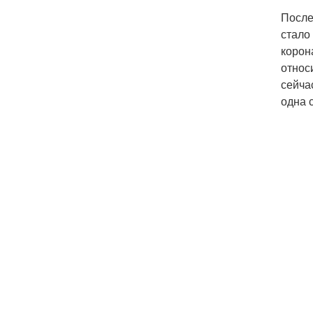
После
стало
корон
относ
сейча
одна 