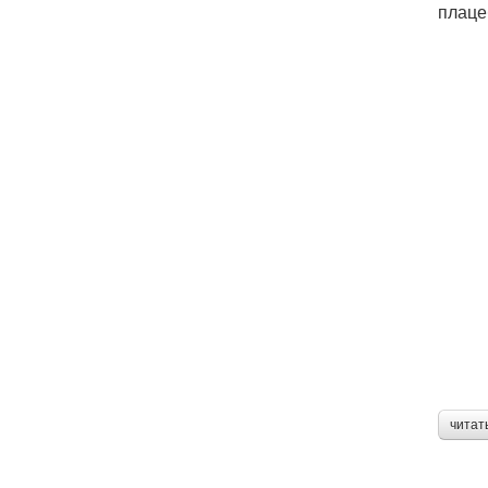
плаце
читат