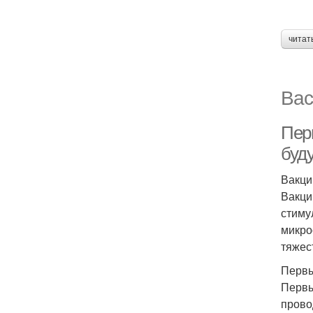
читат
Вас
Пер
буд
Вакци
Вакци
стиму
микро
тяжес
Первы
Первы
прово