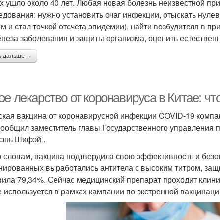
х ушло около 40 лет. Любая новая болезнь неизвестной при
едования: нужно установить очаг инфекции, отыскать нулев
м и стал точкой отсчета эпидемии), найти возбудителя в пр
енеза заболевания и защиты организма, оценить естествен
ь дальше →
е лекарство от коронавируса в Китае: что
ская вакцина от коронавирусной инфекции COVID-19 компа
сообщил заместитель главы Государственного управления 
энь Шифэй .
о словам, вакцина подтвердила свою эффективность и безо
нированных выработались антитела с высоким титром, защ
вила 79,34%. Сейчас медицинский препарат проходит клинич
е используется в рамках кампании по экстренной вакцинаци