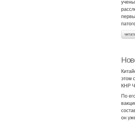
учены
рассл
первы
патог
читат
Ново
Китай
этом 
КНР Ч
По ег
вакци
соста
он уж