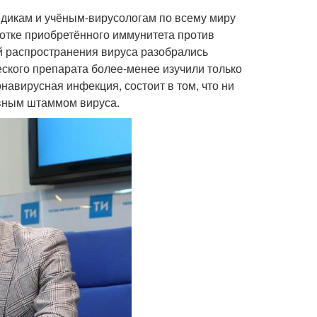
дикам и учёным-вирусологам по всему миру
ботке приобретённого иммунитета против
ой распространения вируса разобрались
еского препарата более-менее изучили только
онавирусная инфекция, состоит в том, что ни
ивным штаммом вируса.