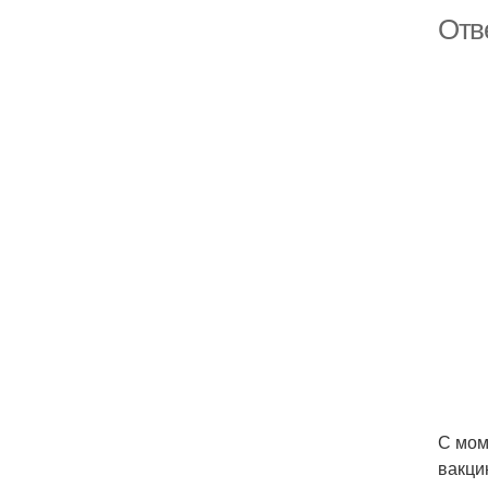
Отве
С мом
вакци