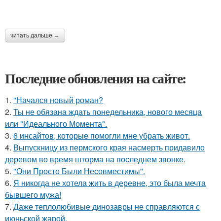
читать дальше →
Последние обновления на сайте:
1.
"Начался новый роман?
2.
Ты не обязана ждать понедельника, нового месяца
или "Идеального Момента".
3.
6 инсайтов, которые помогли мне убрать живот.
4.
Выпускницу из пермского края насмерть придавило
деревом во время шторма на последнем звонке.
5.
"Они Просто Были Несовместимы".
6.
Я никогда не хотела жить в деревне, это была мечта
бывшего мужа!
7.
Даже теплолюбивые динозавры не справляются с
июньской жарой.