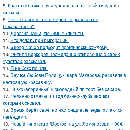
8.
Красотку байкершу изуродовала частный хирург из
москвы.
9.
"Без Штанги и Тренажёров Нормально не
Накачаешься".
10.
Дорогие наши, любимые клиенты!
11.
Что делать при выгорании.
12.
Strong Nation подходит практически каждому.
13.
Филипп Киркоров неожиданно откровенно о своих
чувствах рассказал.
14.
Я на бокс пошла.
15.
Внучка Любови Полищук, вара Макарова, расцвела в
настоящую красавицу.
16.
Низкокалорийный шоколадный пп торт без сахара.
17.
Недавно отмечали 1 год бизнес-клуба эволют,
который основал.
18.
Время берёт своё, но настоящие легенды остаются
легендами.
19.
Новый кинотеатр "Восток" на ул. Ломоносова. 1964.