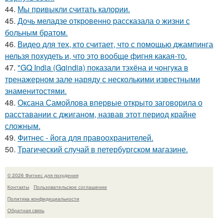
44.
Мы привыкли считать калории.
45.
Дочь меладзе откровенно рассказала о жизни с
больным братом.
46.
Видео для тех, кто считает, что с помощью джампинга
нельзя похудеть и, что это вообще фигня какая-то.
47.
"GQ India (Gqindia) показали тэхёна и чонгука в
тренажерном зале наряду с несколькими известными
знаменитостями.
48.
Оксана Самойлова впервые открыто заговорила о
расставании с джиганом, назвав этот период крайне
сложным.
49.
Фитнес - йога для правоохранителей.
50.
Трагический случай в петербургском магазине.
© 2026 Фитнес для похудения
Контакты
Пользовательское соглашение
Политика конфидециальности
Обратная связь