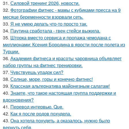
31.
Силовой тренинг 2026, новости.
32.
Фотографии фитнес - мамы с кубиками пресса на 9
месяце беременности взорвали сеть.
33.
Я не умею делать что-то просто так.
34.
Паутина сработала - гвен стейси выжила.
35.
Шторка вместо сервиса и пропажа чемодана с
миллионами: Ксения Бородина в ярости после полета из
Турции.
36.
Академия фитнеса и красоты чаровница объявляет
набор группы на фитнес тренировки.
37.
Чувствуешь упадок сил?
38.
Солнце, море, горы и конечно фитнес!
39.
Классная альтернатива майонезным салатам!
40.
Знаете, что такое настоящая группа поддержки и
вдохновения?
41.
Перевод интервью. Que.
42.
Как я после родов похудела.
43.
Она хотела похудеть, а оказалось, нужно было
вернуть себя.