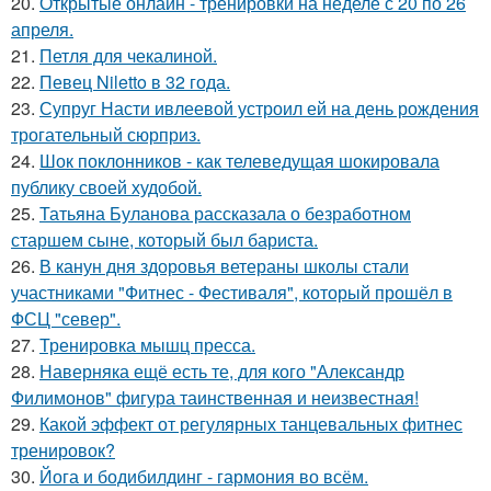
20.
Открытые онлайн - тренировки на неделе с 20 по 26
апреля.
21.
Петля для чекалиной.
22.
Певец Niletto в 32 года.
23.
Супруг Насти ивлеевой устроил ей на день рождения
трогательный сюрприз.
24.
Шок поклонников - как телеведущая шокировала
публику своей худобой.
25.
Татьяна Буланова рассказала о безработном
старшем сыне, который был бариста.
26.
В канун дня здоровья ветераны школы стали
участниками "Фитнес - Фестиваля", который прошёл в
ФСЦ "север".
27.
Тренировка мышц пресса.
28.
Наверняка ещё есть те, для кого "Александр
Филимонов" фигура таинственная и неизвестная!
29.
Какой эффект от регулярных танцевальных фитнес
тренировок?
30.
Йога и бодибилдинг - гармония во всём.