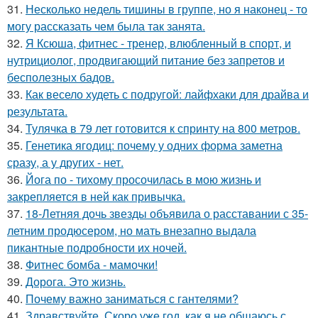
31.
Несколько недель тишины в группе, но я наконец - то
могу рассказать чем была так занята.
32.
Я Ксюша, фитнес - тренер, влюбленный в спорт, и
нутрициолог, продвигающий питание без запретов и
бесполезных бадов.
33.
Как весело худеть с подругой: лайфхаки для драйва и
результата.
34.
Тулячка в 79 лет готовится к спринту на 800 метров.
35.
Генетика ягодиц: почему у одних форма заметна
сразу, а у других - нет.
36.
Йога по - тихому просочилась в мою жизнь и
закрепляется в ней как привычка.
37.
18-Летняя дочь звезды объявила о расставании с 35-
летним продюсером, но мать внезапно выдала
пикантные подробности их ночей.
38.
Фитнес бомба - мамочки!
39.
Дорога. Это жизнь.
40.
Почему важно заниматься с гантелями?
41.
Здравствуйте. Скоро уже год, как я не общаюсь с