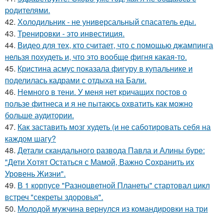
родителями.
42.
Холодильник - не универсальный спасатель еды.
43.
Тренировки - это инвестиция.
44.
Видео для тех, кто считает, что с помощью джампинга
нельзя похудеть и, что это вообще фигня какая-то.
45.
Кристина асмус показала фигуру в купальнике и
поделилась кадрами с отдыха на Бали.
46.
Немного в тени. У меня нет кричащих постов о
пользе фитнеса и я не пытаюсь охватить как можно
больше аудитории.
47.
Как заставить мозг худеть (и не саботировать себя на
каждом шагу?
48.
Детали скандального развода Павла и Алины буре:
"Дети Хотят Остаться с Мамой, Важно Сохранить их
Уровень Жизни".
49.
В 1 корпусе "Разноцветной Планеты" стартовал цикл
встреч "секреты здоровья".
50.
Молодой мужчина вернулся из командировки на три