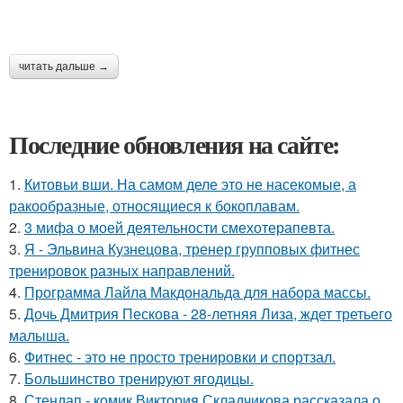
читать дальше →
Последние обновления на сайте:
1.
Китовьи вши. На самом деле это не насекомые, а
ракообразные, относящиеся к бокоплавам.
2.
3 мифа о моей деятельности смехотерапевта.
3.
Я - Эльвина Кузнецова, тренер групповых фитнес
тренировок разных направлений.
4.
Программа Лайла Макдональда для набора массы.
5.
Дочь Дмитрия Пескова - 28-летняя Лиза, ждет третьего
малыша.
6.
Фитнес - это не просто тренировки и спортзал.
7.
Большинство тренируют ягодицы.
8.
Стендап - комик Виктория Складчикова рассказала о