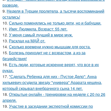
разводе.
9.
Неделя в Турции пролетела, а тысячи воспоминаний
остались!
10.
Сильно поменялись не только дети, но и бабушки.
11.
Имя: Людмила. Возраст: 55 лет.
12.
У меня самый лучший в мире муж.
13.
Расклад на МАЙ от.
14.
Сколько времени нужно мышцам для роста.
15.
Болезнь приходит не с возрастом, а из-за
бездействия!
16.
Есть люди, которые искренне верят, что все в их
руках.
17.
"Сделать Ребенка для них - Пустое Дело": Анна
хилькевич осудила звезду "универа" Арарата кещяна,
который скрывал внебрачного сына 14 лет.
18.
Открытые онлайн - тренировки на неделе с 20 по 26
апреля.
19.
Участие в заседании экспертной комиссии по