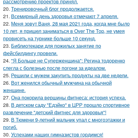
рассмотрению проектов принял.
20.
Тренировочный блог продолжается.
21.
Всемирный день здоровья отмечают 7 апреля.
22.
Меня зовут Ваня, 28 мая 2021 года, когда мне было
10 лет, я пришел заниматься в Over The Top, не умея
провисеть на турнике больше 10 секунд.
23.
Библиотекари для пожилых занятие по
фейсбилдингу провели.
24.
"Я Больше не Суперженщина": Регина тодоренко
слегла с болезнью после погони за идеалом.
25.
Решили с мужем закупить продукты на две недели.
26.
Вот женился обычный мужчина на обычной
женщине.
27.
Она покорила вершины фитнеса: история успеха.
28.
В детском саду "Едэйко" в ЦРР прошло спортивное
развлечение "детский фитнес для здоровья"!
29.
В Тюмени 9-летний мальчик упал с многоэтажки и
погиб.
30.
Успехами наших гимназистов гордимся!