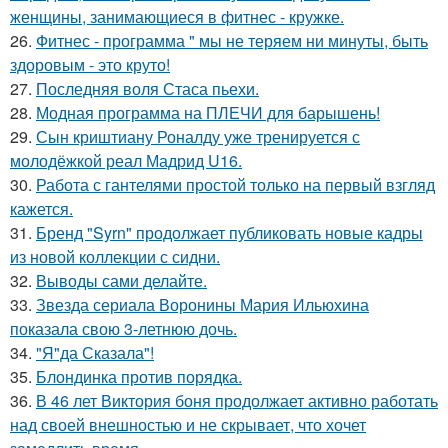
женщины, занимающиеся в фитнес - кружке.
26.
Фитнес - программа " мы не теряем ни минуты, быть
здоровым - это круто!
27.
Последняя воля Стаса пьехи.
28.
Модная программа на ПЛЕЧИ для барышень!
29.
Сын криштиану Роналду уже тренируется с
молодёжкой реал Мадрид U16.
30.
Работа с гантелями простой только на первый взгляд
кажется.
31.
Бренд "Syrn" продолжает публиковать новые кадры
из новой коллекции с сидни.
32.
Выводы сами делайте.
33.
Звезда сериала Воронины Мария Ильюхина
показала свою 3-летнюю дочь.
34.
"Я"да Сказала"!
35.
Блондинка против порядка.
36.
В 46 лет Виктория боня продолжает активно работать
над своей внешностью и не скрывает, что хочет