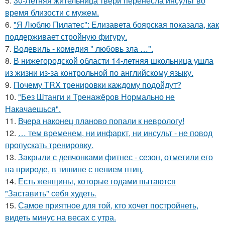
5.
30-Летняя жительница твери перенесла инсульт во
время близости с мужем.
6.
"Я Люблю Пилатес": Елизавета боярская показала, как
поддерживает стройную фигуру.
7.
Водевиль - комедия " любовь зла …".
8.
В нижегородской области 14-летняя школьница ушла
из жизни из-за контрольной по английскому языку.
9.
Почему TRX тренировки каждому подойдут?
10.
"Без Штанги и Тренажёров Нормально не
Накачаешься".
11.
Вчера наконец планово попали к неврологу!
12.
… тем временем, ни инфаркт, ни инсульт - не повод
пропускать тренировку.
13.
Закрыли с девчонками фитнес - сезон, отметили его
на природе, в тишине с пением птиц.
14.
Есть женщины, которые годами пытаются
"Заставить" себя худеть.
15.
Самое приятное для той, кто хочет постройнеть,
видеть минус на весах с утра.