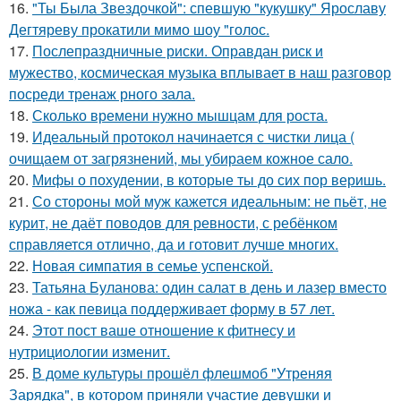
16.
"Ты Была Звездочкой": спевшую "кукушку" Ярославу
Дегтяреву прокатили мимо шоу "голос.
17.
Послепраздничные риски. Оправдан риск и
мужество, космическая музыка вплывает в наш разговор
посреди тренаж рного зала.
18.
Сколько времени нужно мышцам для роста.
19.
Идеальный протокол начинается с чистки лица (
очищаем от загрязнений, мы убираем кожное сало.
20.
Мифы о похудении, в которые ты до сих пор веришь.
21.
Со стороны мой муж кажется идеальным: не пьёт, не
курит, не даёт поводов для ревности, с ребёнком
справляется отлично, да и готовит лучше многих.
22.
Новая симпатия в семье успенской.
23.
Татьяна Буланова: один салат в день и лазер вместо
ножа - как певица поддерживает форму в 57 лет.
24.
Этот пост ваше отношение к фитнесу и
нутрициологии изменит.
25.
В доме культуры прошёл флешмоб "Утреняя
Зарядка", в котором приняли участие девушки и