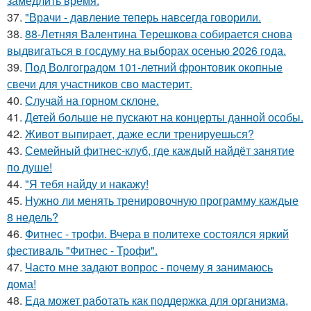
замедлить время.
37.
"Врачи - давление теперь навсегда говорили.
38.
88-Летняя Валентина Терешкова собирается снова
выдвигаться в госдуму на выборах осенью 2026 года.
39.
Под Волгоградом 101-летний фронтовик окопные
свечи для участников сво мастерит.
40.
Случай на горном склоне.
41.
Детей больше не пускают на концерты данной особы.
42.
Живот выпирает, даже если тренируешься?
43.
Семейный фитнес-клуб, где каждый найдёт занятие
по душе!
44.
"Я тебя найду и накажу!
45.
Нужно ли менять тренировочную программу каждые
8 недель?
46.
Фитнес - трофи. Вчера в политехе состоялся яркий
фестиваль "Фитнес - Трофи".
47.
Часто мне задают вопрос - почему я занимаюсь
дома!
48.
Еда может работать как поддержка для организма,