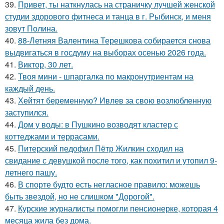
39.
Привет, ты наткнулась на страничку лучшей женской
студии здорового фитнеса и танца в г. Рыбинск, и меня
зовут Полина.
40.
88-Летняя Валентина Терешкова собирается снова
выдвигаться в госдуму на выборах осенью 2026 года.
41.
Виктор, 30 лет.
42.
Твоя мини - шпаргалка по макронутриентам на
каждый день.
43.
Хейтят беременную? Ивлев за свою возлюбленную
заступился.
44.
Дом у воды: в Пушкино возводят кластер с
коттеджами и террасами.
45.
Питерский педофил Пётр Жилкин сходил на
свидание с девушкой после того, как похитил и утопил 9-
летнего пашу.
46.
В спорте будто есть негласное правило: можешь
быть звездой, но не слишком "Дорогой".
47.
Курские журналисты помогли пенсионерке, которая 4
месяца жила без дома.