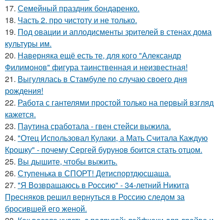
17.
Семейный праздник бондаренко.
18.
Часть 2. про чистоту и не только.
19.
Под овации и аплодисменты зрителей в стенах дома
культуры им.
20.
Наверняка ещё есть те, для кого "Александр
Филимонов" фигура таинственная и неизвестная!
21.
Выгулялась в Стамбуле по случаю своего дня
рождения!
22.
Работа с гантелями простой только на первый взгляд
кажется.
23.
Паутина сработала - гвен стейси выжила.
24.
"Отец Использовал Кулаки, а Мать Считала Каждую
Крошку" - почему Сергей бурунов боится стать отцом.
25.
Вы дышите, чтобы выжить.
26.
Ступенька в СПОРТ! Детиспортдюсшаша.
27.
"Я Возвращаюсь в Россию" - 34-летний Никита
Пресняков решил вернуться в Россию следом за
бросившей его женой.