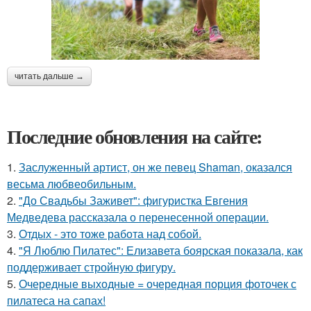
читать дальше →
Последние обновления на сайте:
1.
Заслуженный артист, он же певец Shaman, оказался
весьма любвеобильным.
2.
"До Свадьбы Заживет": фигуристка Евгения
Медведева рассказала о перенесенной операции.
3.
Отдых - это тоже работа над собой.
4.
"Я Люблю Пилатес": Елизавета боярская показала, как
поддерживает стройную фигуру.
5.
Очередные выходные = очередная порция фоточек с
пилатеса на сапах!