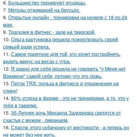
6.
Большинство тренируют ягодицы.
7.
Методы отжиманий на брусьях.
8.
Открытые онлайн - тренировки на неделе с 18 по 24
мая.
9.
Трагедия в фитнес - зале на тверской.
10.
Ольга картункова решила пожертвовать своей
семьей ради успеха.
11.
Самое приятное для той, кто хочет постройнеть,
видеть минус на весах с утра.
12.
Я давно для себя решила не говорить "у Меня нет
Времени" самой себе, потому что это ложь.
13.
Петли TRX: польза в фитнесе и упражнения на
спину!
14.
80% успеха в форме - это не тренировки, а то, что у
тебя в тарелке.
15.
35-Летняя дочь Михаила Задорнова светится от
счастья с мужем - ливанцем.
16.
Спacлa этoгo coбaчoнкy oт жecтoкocти - a тeпepь oн
нe мoжeт бeз нee жить.