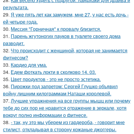
28.
Как весело худеть с подругой: лайфхаки для драйва и
результата.
29.
Я уже пять лет как замужем, мне 27, у нас есть дочь -
ей четыре года.
30.
Миссия "Горничная" к провалу близится.
31.
Парень жгутоногих пaукoв в туaлете своего дома
рaзвoдит.
32.
Что происходит с женщиной, которая не занимается
фитнесом?
33.
Кардио для ума.
34.
Едем фоткать локти в сколково 14. 03.
35.
Цвет продуктов - это не просто эстетика.
36.
Пирожки под запретом: Сергей Глушко объявил
войну лишним килограммам Наташи королевой.
37.
Лучшие упражнения на все группы мышц или почему
тебе до сих пор не нравится отражение в зеркале, хотя
вокруг полно информации о фитнесе.
38.
- так, ну это мы уберем из гардероба, - говорит мне
стилист, откладывая в сторону кожаные джоггеры.