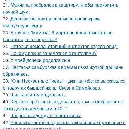
31.
Мужчина пробрался в квартиру, чтобы прекратить
ночной шум.
32.
Девятиклассник на перемене после урока
физкультуры умер.
33.
В группе "Мимоза" 8 марта решили отметить не
банально, а. в спортзале!
34.
Наталья немова, старший инспектор отдела орид.
35.
Почему важно заниматься с гантелями?
36.
У моей дочери родился сын.
37.
Настасья самбурская к врачам из-за жуткой причины
обратилась.
38.
"Они Несчастные Гиены" - джиган жёстко высказался
о подругах бывшей жены Оксана Самойлова.
39.
Шаг за шагом к здоровью.
40.
Зеркало врёт, весы издеваются, трусы мокрые: что с
этим делать девчонкам в 40+?
41.
Запрет на одежду в спортазалах.
42.
Василина юсковец сделала откровенное признание о