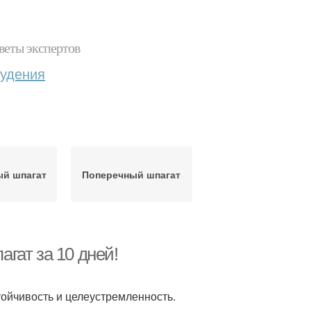
веты экспертов
худения
й шпагат
Поперечный шпагат
агат за 10 дней!
тойчивость и целеустремленность.