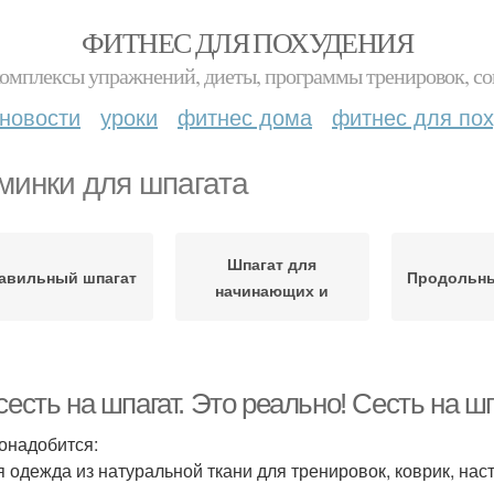
ФИТНЕС ДЛЯ ПОХУДЕНИЯ
комплексы упражнений, диеты, программы тренировок, со
новости
уроки
фитнес дома
фитнес для по
минки для шпагата
Шпагат для
авильный шпагат
Продольны
начинающих и
сесть на шпагат. Это реально! Сесть на шп
онадобится:
я одежда из натуральной ткани для тренировок, коврик, нас