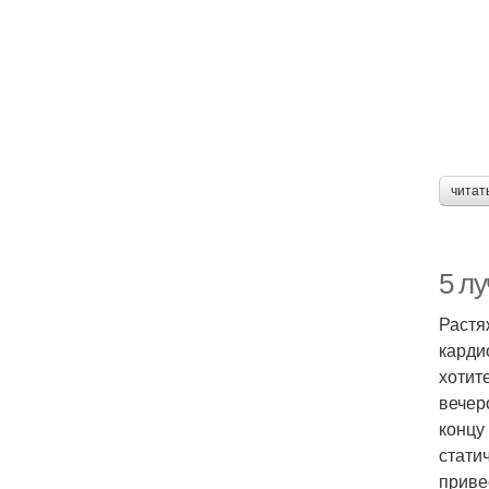
читат
5 л
Растя
карди
хотит
вечер
концу
стати
приве