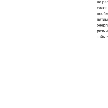
не ра
силов
необх
пятим
энерг
разми
тайме