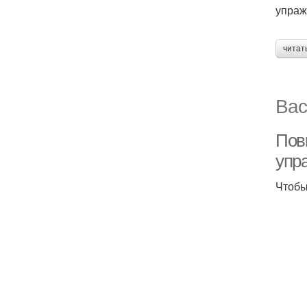
упраж
читат
Вас
Пов
упр
Чтобы