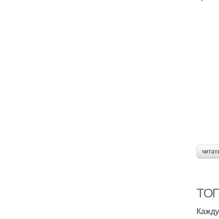
читат
ТОП-
Кажду