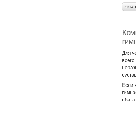
читат
Ком
гим
Для ч
всего
нераз
суста
Если 
гимна
обяза