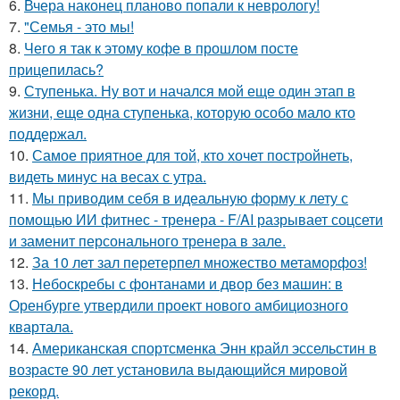
6.
Вчера наконец планово попали к неврологу!
7.
"Семья - это мы!
8.
Чего я так к этому кофе в прошлом посте
прицепилась?
9.
Ступенька. Ну вот и начался мой еще один этап в
жизни, еще одна ступенька, которую особо мало кто
поддержал.
10.
Самое приятное для той, кто хочет постройнеть,
видеть минус на весах с утра.
11.
Мы приводим себя в идеальную форму к лету с
помощью ИИ фитнес - тренера - F/AI разрывает соцсети
и заменит персонального тренера в зале.
12.
За 10 лет зал перетерпел множество метаморфоз!
13.
Небоскребы с фонтанами и двор без машин: в
Оренбурге утвердили проект нового амбициозного
квартала.
14.
Американская спортсменка Энн крайл эссельстин в
возрасте 90 лет установила выдающийся мировой
рекорд.