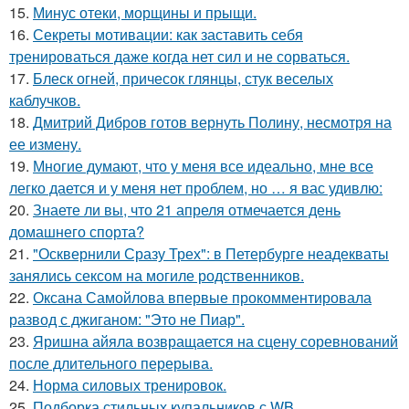
15.
Минус отеки, морщины и прыщи.
16.
Секреты мотивации: как заставить себя
тренироваться даже когда нет сил и не сорваться.
17.
Блеск огней, причесок глянцы, стук веселых
каблучков.
18.
Дмитрий Дибров готов вернуть Полину, несмотря на
ее измену.
19.
Многие думают, что у меня все идеально, мне все
легко дается и у меня нет проблем, но … я вас удивлю:
20.
Знаете ли вы, что 21 апреля отмечается день
домашнего спорта?
21.
"Осквернили Сразу Трех": в Петербурге неадекваты
занялись сексом на могиле родственников.
22.
Оксана Самойлова впервые прокомментировала
развод с джиганом: "Это не Пиар".
23.
Яришна айяла возвращается на сцену соревнований
после длительного перерыва.
24.
Норма силовых тренировок.
25.
Подборка стильных купальников с WB.