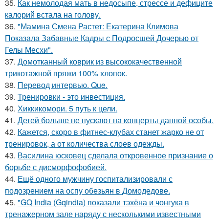
35.
Как немолодая мать в недосыпе, стрессе и дефиците
калорий встала на голову.
36.
"Мамина Смена Растет: Екатерина Климова
Показала Забавные Кадры с Подросшей Дочерью от
Гелы Месхи".
37.
Домотканный коврик из высококачественной
трикотажной пряжи 100% хлопок.
38.
Перевод интервью. Que.
39.
Тренировки - это инвестиция.
40.
Хиккикомори. 5 путь к цели.
41.
Детей больше не пускают на концерты данной особы.
42.
Кажется, скоро в фитнес-клубах станет жарко не от
тренировок, а от количества слоев одежды.
43.
Василина юсковец сделала откровенное признание о
борьбе с дисморфофобией.
44.
Ещё одного мужчину госпитализировали с
подозрением на оспу обезьян в Домодедове.
45.
"GQ India (Gqindia) показали тэхёна и чонгука в
тренажерном зале наряду с несколькими известными