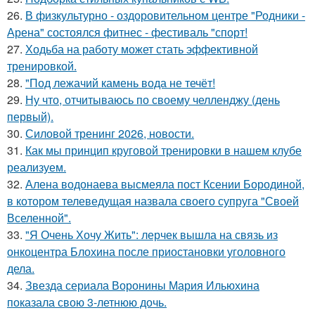
26.
В физкультурно - оздоровительном центре "Родники -
Арена" состоялся фитнес - фестиваль "спорт!
27.
Ходьба на работу может стать эффективной
тренировкой.
28.
"Под лежачий камень вода не течёт!
29.
Ну что, отчитываюсь по своему челленджу (день
первый).
30.
Силовой тренинг 2026, новости.
31.
Как мы принцип круговой тренировки в нашем клубе
реализуем.
32.
Алена водонаева высмеяла пост Ксении Бородиной,
в котором телеведущая назвала своего супруга "Своей
Вселенной".
33.
"Я Очень Хочу Жить": лерчек вышла на связь из
онкоцентра Блохина после приостановки уголовного
дела.
34.
Звезда сериала Воронины Мария Ильюхина
показала свою 3-летнюю дочь.