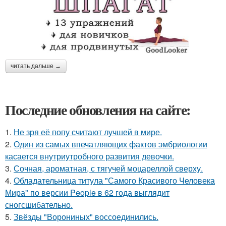
читать дальше →
Последние обновления на сайте:
1.
Не зря её попу считают лучшей в мире.
2.
Один из самых впечатляющих фактов эмбриологии
касается внутриутробного развития девочки.
3.
Сочная, ароматная, с тягучей моцареллой сверху.
4.
Обладательница титула "Самого Красивого Человека
Мира" по версии People в 62 года выглядит
сногсшибательно.
5.
Звёзды "Ворониных" воссоединились.