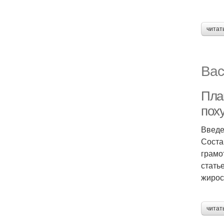
читат
Вас
Пла
пох
Введ
Соста
грамо
стать
жирос
читат