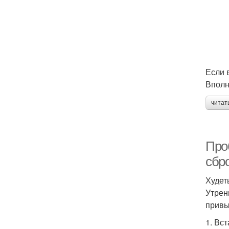
Если 
Вполн
читат
Про
сбр
Худет
Утрен
привы
1. Вс