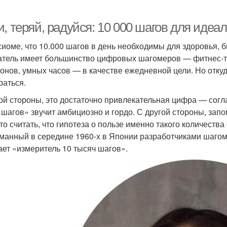
и, теряй, радуйся: 10 000 шагов для иде
сиоме, что 10.000 шагов в день необходимы для здоровья, 
атель имеет большинство цифровых шагомеров — фитнес-т
онов, умных часов — в качестве ежедневной цели. Но отку
раться.
ой стороны, это достаточно привлекательная цифра — согла
 шагов» звучит амбициозно и гордо. С другой стороны, запо
то считать, что гипотеза о пользе именно такого количеств
манный в середине 1960-х в Японии разработчиками шагоме
ает «измеритель 10 тысяч шагов».