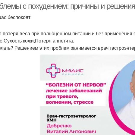
блемы с похудением: причины и решени
вас беспокоят:
я потеря веса при полноценном питании и без применения 
е;Сухость кожи;Потеря аппетита.
елать? Решением этих проблем занимается врач гастроэнте