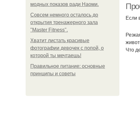
модных показов ради Наоми.
Про
Совсем немного осталось до
Если 
открытия тренажерного зала
"Master Fitness".
Резка
Хватит листать красивые
живот
фотографии девочек с попой, о
Что д
которой ты мечтаешь!
Правильное питание: основные
принципы и советы