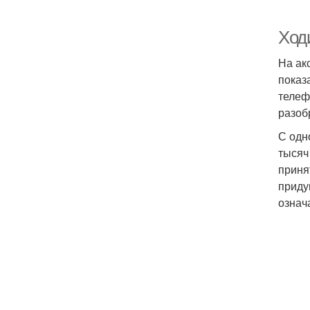
Ход
На ак
показ
телеф
разоб
С одн
тысяч
приня
приду
означ