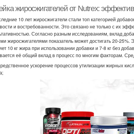
ейка жиросжигателей от Nutrex: эффекти
следние 10 лет жиросжигатели стали топ категорией добаво
вости и востребованности. Это связано не только с их эфф
ьтативностью. Согласно разным исследованиям, вклад добав
ми жиросжигателями показатель может достигать 20-25%. Эт
яет 10 кг жира при использовании добавки и 7-8 кг без доба
вается её общий вклад в процесс по многим факторам. Ср
редственное ускорение процессов утилизации жирных кислот
а;