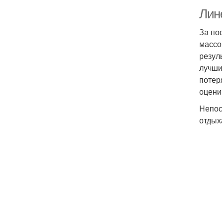
Лин
За по
массо
резул
лучши
потер
оцени
Непос
отдых