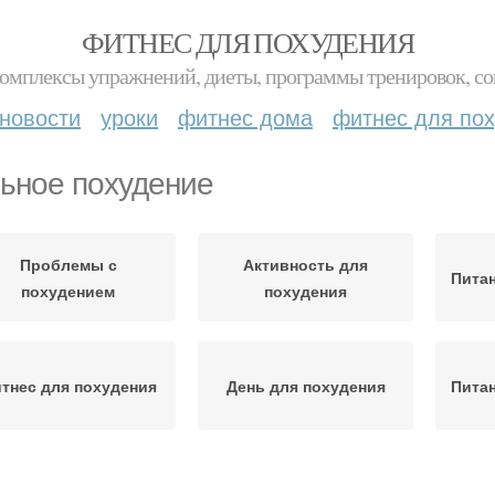
ФИТНЕС ДЛЯ ПОХУДЕНИЯ
комплексы упражнений, диеты, программы тренировок, со
новости
уроки
фитнес дома
фитнес для по
ьное похудение
Проблемы с
Активность для
Питан
похудением
похудения
тнес для похудения
День для похудения
Питан
оды для похудения