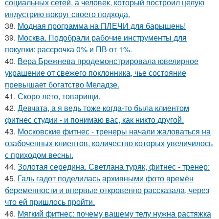
социальных сетей, а человек, который построил целую
индустрию вокруг своего подхода.
38.
Модная программа на ПЛЕЧИ для барышень!
39.
Москва. Подобрали рабочие инструменты для
покупки: рассрочка 0% и ПВ от 1%.
40.
Вера Брежнева продемонстрировала ювелирное
украшение от свежего поклонника, чье состояние
превышает богатство Меладзе.
41.
Скоро лето, товарищи.
42.
Девчата, а я ведь тоже когда-то была клиентом
фитнес студии - и понимаю вас, как никто другой.
43.
Московские фитнес - тренеры начали жаловаться на
озабоченных клиентов, количество которых увеличилось
с приходом весны.
44.
Золотая середина. Светлана туряк, фитнес - тренер:
45.
Галь гадот поделилась архивными фото времён
беременности и впервые откровенно рассказала, через
что ей пришлось пройти.
46.
Мягкий фитнес: почему вашему телу нужна растяжка