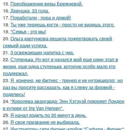
15.
Преображение веры Брежневой.
16.
Девушка, 33 года.
17.
Поработали - пора и домой!
18.
Ты уже теряешь кости - просто не видишь этого.
19.
"Семья - это мы!
20.
Ольга картункова решила пожертвовать своей
семьей ради успеха.
21.
3 освежающих напитка с чиа.
22.
Ступенька. Ну вот и начался мой еще один этап в
жизни, еще одна ступенька, которую особо мало кто
поддержал.
23.
Я, конечно, не фитнес - тренер и не нутрициолог, но
раз вы просите рассказать, как я слежу за формой -
поделюсь!
24.
"Королева авангарда: Энн Хэтэуэй покоряет Лондон
в кутюре от Iris Van Herpen".
25.
Я начал ходить по 30 минут в день.
26.
Я свое призвание не выбирала.
27.
Инструкторы сети фитнес-клубов "Сафари - Фитнес"