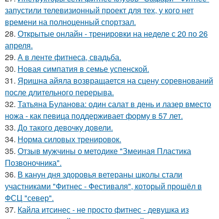
запустили телевизионный проект для тех, у кого нет
времени на полноценный спортзал.
28.
Открытые онлайн - тренировки на неделе с 20 по 26
апреля.
29.
А в ленте фитнеса, свадьба.
30.
Новая симпатия в семье успенской.
31.
Яришна айяла возвращается на сцену соревнований
после длительного перерыва.
32.
Татьяна Буланова: один салат в день и лазер вместо
ножа - как певица поддерживает форму в 57 лет.
33.
До такого девочку довели.
34.
Норма силовых тренировок.
35.
Отзыв мужчины о методике "Змеиная Пластика
Позвоночника".
36.
В канун дня здоровья ветераны школы стали
участниками "Фитнес - Фестиваля", который прошёл в
ФСЦ "север".
37.
Кайла итсинес - не просто фитнес - девушка из