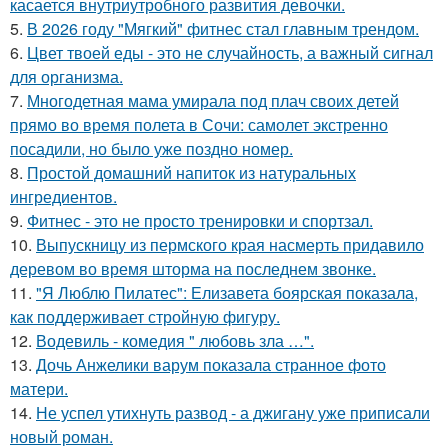
касается внутриутробного развития девочки.
5.
В 2026 году "Мягкий" фитнес стал главным трендом.
6.
Цвет твоей еды - это не случайность, а важный сигнал
для организма.
7.
Многодетная мама умирала под плач своих детей
прямо во время полета в Сочи: самолет экстренно
посадили, но было уже поздно номер.
8.
Простой домашний напиток из натуральных
ингредиентов.
9.
Фитнес - это не просто тренировки и спортзал.
10.
Выпускницу из пермского края насмерть придавило
деревом во время шторма на последнем звонке.
11.
"Я Люблю Пилатес": Елизавета боярская показала,
как поддерживает стройную фигуру.
12.
Водевиль - комедия " любовь зла …".
13.
Дочь Анжелики варум показала странное фото
матери.
14.
Не успел утихнуть развод - а джигану уже приписали
новый роман.