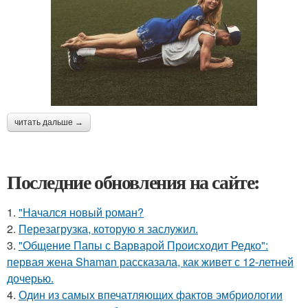
читать дальше →
Последние обновления на сайте:
1.
"Начался новый роман?
2.
Перезагрузка, которую я заслужил.
3.
"Общение Папы с Варварой Происходит Редко":
первая жена Shaman рассказала, как живет с 12-летней
дочерью.
4.
Один из самых впечатляющих фактов эмбриологии