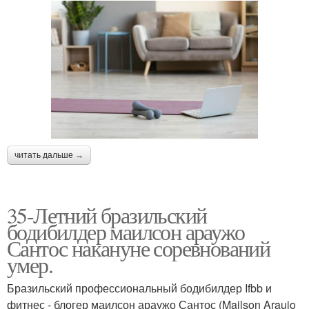
читать дальше →
35-Летний бразильский
бодибилдер маилсон араужо
Сантос накануне соревнований
умер.
Бразильский профессиональный бодибилдер Ifbb и
фитнес - блогер маилсон араужо Сантос (Mailson Araujo