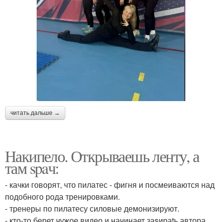
читать дальше →
Накипело. Открываешь ленту, а
там spaч:
- качки говорят, что пилатес - фигня и посмеиваются над
подобного рода тренировками.
- тренеры по пилатесу силовые демонизируют.
- кто-то берет чужое видео и начинает заsираtь автора.