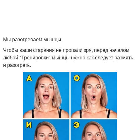
Упражнения для
Упражнения для
омоложения
подтянутого тела
Упражнения на
Мы разогреваем мышцы.
Ключевые упражнения
похудение
Чтобы ваши старания не пропали зря, перед началом
любой "Тренировки" мышцы нужно как следует размять
и разогреть.
Упражнения для
лицевого контура