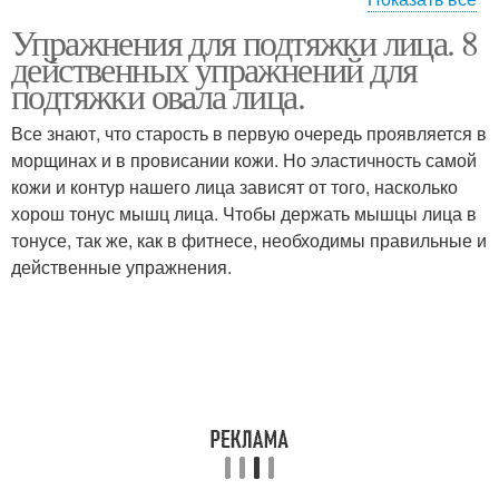
Упражнения для подтяжки лица. 8
Эффективные
Упражнения для щек
действенных упражнений для
упражнения
подтяжки овала лица.
Все знают, что старость в первую очередь проявляется в
морщинах и в провисании кожи. Но эластичность самой
Упражнения для мышц
Лица для подтяжки
кожи и контур нашего лица зависят от того, насколько
хорош тонус мышц лица. Чтобы держать мышцы лица в
тонусе, так же, как в фитнесе, необходимы правильные и
действенные упражнения.
Упражнения в домашних
Упражнения для лица
условиях
Универсальные
Упражнение для лица
упражнения