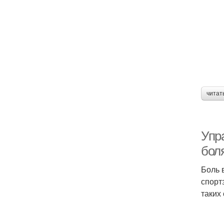
читат
Упр
боля
Боль 
спорт
таких