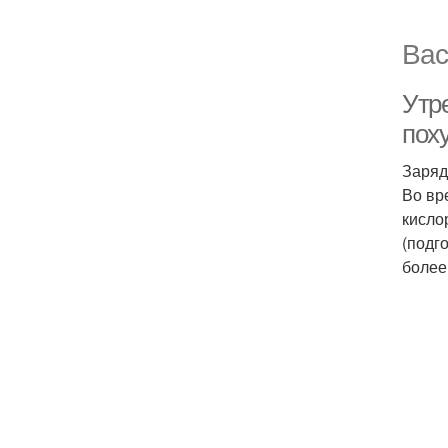
Вас
Утр
пох
Заряд
Во вр
кисло
(подг
более