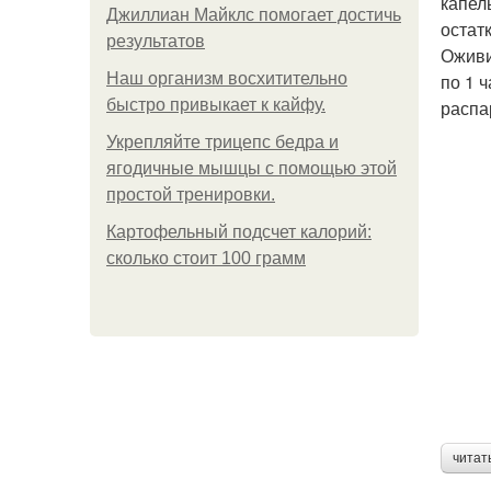
капел
Джиллиан Майклс помогает достичь
остат
результатов
Оживи
Наш организм восхитительно
по 1 
быстро привыкает к кайфу.
распа
Укрепляйте трицепс бедра и
ягодичные мышцы с помощью этой
простой тренировки.
Картофельный подсчет калорий:
сколько стоит 100 грамм
читат