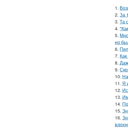
1.
Воз
2.
За 
3.
Та 
4.
"Ка
5.
Мно
но бы
6.
Пил
7.
Как
8.
Даж
9.
Скр
10.
На
11.
Я 
12.
Ис
13.
Им
14.
По
15.
Зн
16.
Зн
вдохн