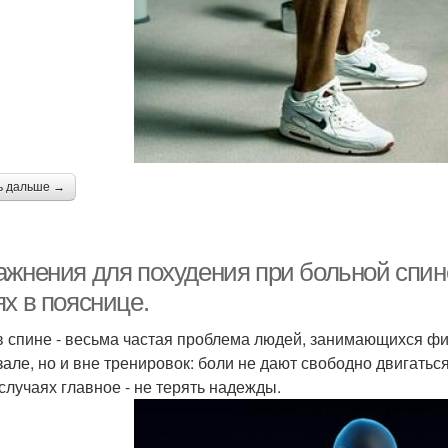
ь дальше →
ажнения для похудения при больной спи
х в пояснице.
в спине - весьма частая проблема людей, занимающихся фит
зале, но и вне тренировок: боли не дают свободно двигаться
 случаях главное - не терять надежды.