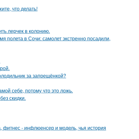
ите, что делать!
ить лерчек в колонию.
мя полета в Сочи: самолет экстренно посадили,
!
рой.
холодильник за запрещёнкой?
мой себе, потому что это ложь.
без скидки.
, фитнес - инфлюенсер и модель, чья история