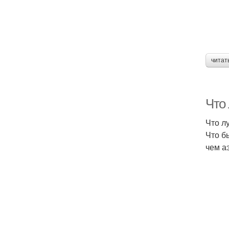
читат
Что 
Что л
Что б
чем а