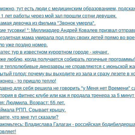
можно, тут есть люди с медицинским образованием, подскаж
11 лет работы через мой зал прошли сотни девушек.
самая девочка из фильма "Звонок умерла".
кие тусовки! ": Миллиардер Андрей Ковалев призвал отправ
годетная мама умирала под плач своих детей прямо во вре
ло уже поздно номер.
атес тур в известном курортном городе - нячанг.
 же люблю, когда получается собирать логичные программы
е теплолюбивые динозавры не справляются с июньской жа
ытый голод: почему вы выходите из зала и сразу лезете в 
конец - то пришло тепло!
давно для себя решила не говорить "у Меня нет Времени" са
тория в фитнес клубе или как я продала тренера за 5 минут 
я: Людмила. Возраст: 55 лет.
ймала РПП. Срывает крышу.
аете, что мне тут сказали?
акомьтесь: Владислава Галаган - российская бодибилдерша
овляет!