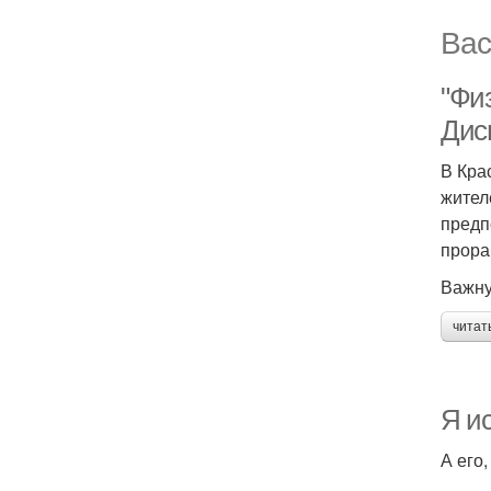
Вас
"Фи
Дис
В Кра
жител
предп
прора
Важну
читат
Я ис
А его