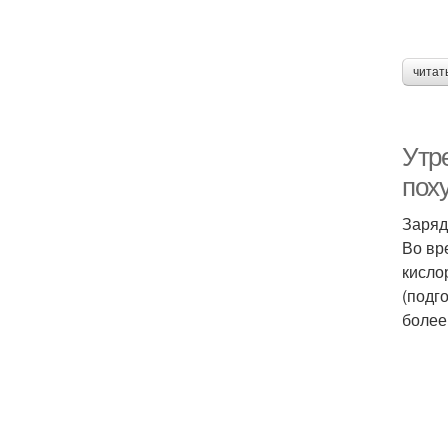
читат
Утр
пох
Заряд
Во вр
кисло
(подг
более