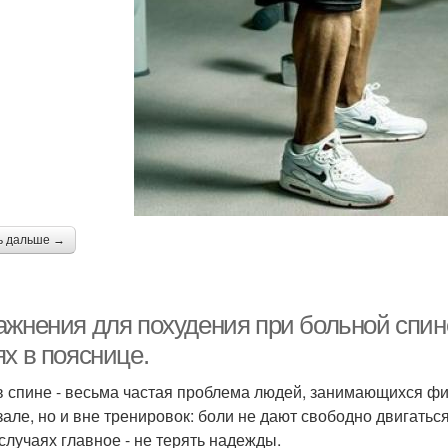
ь дальше →
ажнения для похудения при больной спи
х в пояснице.
в спине - весьма частая проблема людей, занимающихся фит
зале, но и вне тренировок: боли не дают свободно двигаться
 случаях главное - не терять надежды.