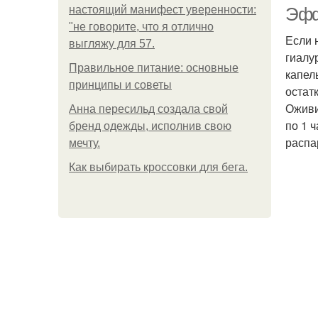
настоящий манифест уверенности:
Эфф
"не говорите, что я отлично
Если 
выгляжу для 57.
гиалу
Правильное питание: основные
капел
принципы и советы
остат
Оживи
Анна пересильд создала свой
по 1 
бренд одежды, исполнив свою
распа
мечту.
Как выбирать кроссовки для бега.