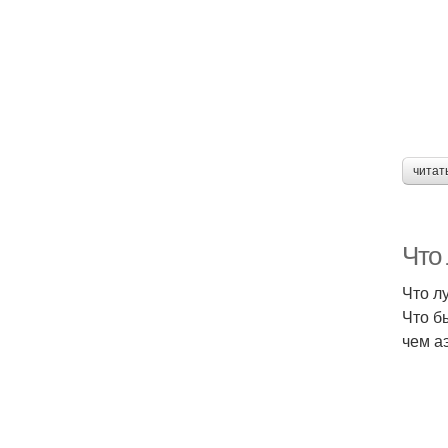
читат
Что 
Что л
Что б
чем а