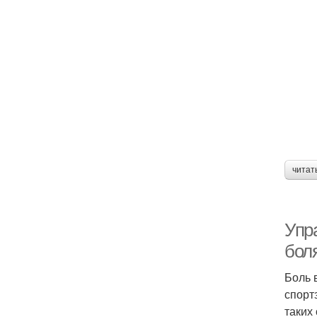
читат
Упр
боля
Боль 
спорт
таких