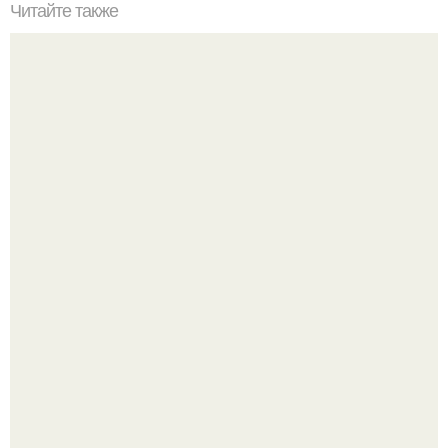
Читайте также
Куда сходить в Тюмени. 20 Лучших мест в Тюмени, куда
можно сходить с маленьким ребенком
"Начался новый роман?