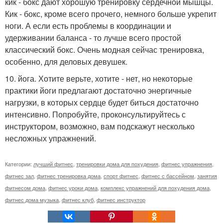
кик - бокс дают хорошую тренировку сердечной мышцы.
Кик - бокс, кроме всего прочего, немного больше укрепит
ноги. А если есть проблемы в координации и
удерживании баланса - то лучше всего простой
классический бокс. Очень модная сейчас тренировка,
особенно, для деловых девушек.
10. йога. Хотите верьте, хотите - нет, но некоторые
практики йоги предлагают достаточно энергичные
нагрузки, в которых сердце будет биться достаточно
интенсивно. Попробуйте, проконсультируйтесь с
инструктором, возможно, вам подскажут несколько
несложных упражнений.
Категории:
лучший фитнес
,
тренировки дома для похудения
,
фитнес упражнения
,
фитнес зал
,
фитнес тренировка дома
,
спорт фитнес
,
фитнес с бассейном
,
занятия
фитнесом дома
,
фитнес уроки дома
,
комплекс упражнений для похудения дома
,
фитнес дома музыка
,
фитнес клуб
,
фитнес инструктор