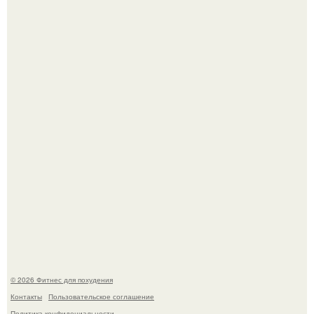
Уральская Барби уехала заграницу, чтобы сделать себе
грудь мечты за 12, 5 тыс.
Имбирь - это не только ароматная специя, но и отличный
ингредиент для полезных напитков и блюд.
© 2026 Фитнес для похудения
Контакты
Пользовательское соглашение
Политика конфидециальности