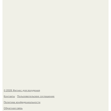
3 мифа о моей деятельности смехотерапевта.
Сергей соседов показал свою скромную дачу - и удивил
поклонников.
© 2026 Фитнес для похудения
Контакты
Пользовательское соглашение
Политика конфидециальности
Обратная связь