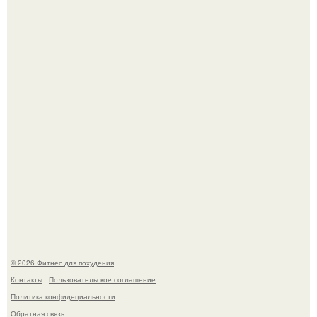
3 мифа о моей деятельности смехотерапевта.
Уральская Барби уехала заграницу, чтобы сделать себе
грудь мечты за 12, 5 тыс.
© 2026 Фитнес для похудения
Контакты
Пользовательское соглашение
Политика конфидециальности
Обратная связь