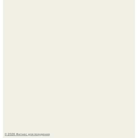
Тут даже мы не знаем, как комментировать.
Сергей соседов показал свою скромную дачу - и удивил
поклонников.
© 2026 Фитнес для похудения