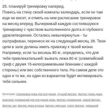
25. планируй тренировку наперед.
Повесь на стену своей комнаты календарь, если он там
еще не висит, и отметь на нем расписание тренировок
на месяц вперед. Вычеркивай каждую состоявшуюся
тренировку с чувством выполненного долга и глубокого
удовлетворения. Остались невычеркнутые - ты
оштрафован, перенеси их на следующий месяц. 26. Твои
цели в зале должны иметь привязку к твоей жизни.
Например, если ты весишь 80 кг, определись, что для
тебя привлекательней: выжать лежа 80 кг (олимпийский
гриф с двумя 15-килограммовыми блинами с каждой
стороны) или вес собственного тела. На самом деле это
одно и то же, но один из вариантов будет мотивировать
тебя сильнее.
Категории:
тренировки дома для похудения
,
лучший фитнес
,
фитнес уроки дома
,
комплекс упражнений для похудения дома
,
фитнес упражнения
,
новый фитнес
,
фитнес зал
,
фитнес дома музыка
,
фитнес девушки
,
спорт фитнес
,
домашний