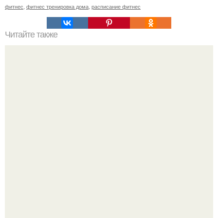
фитнес
,
фитнес тренировка дома
,
расписание фитнес
Читайте также
Куда сходить в Тюмени. 20 Лучших мест в Тюмени, куда
можно сходить с маленьким ребенком