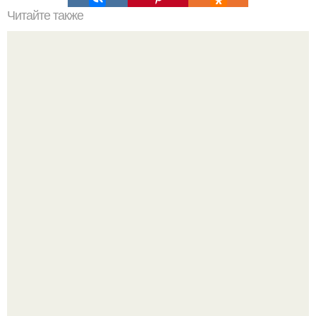
Читайте также
Ходьба как эффективный способ сохранения энергии
Китовьи вши. На самом деле это не насекомые, а
ракообразные, относящиеся к бокоплавам.