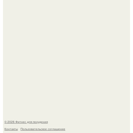
Уральская Барби уехала заграницу, чтобы сделать себе
грудь мечты за 12, 5 тыс.
Имбирь - это не только ароматная специя, но и отличный
ингредиент для полезных напитков и блюд.
© 2026 Фитнес для похудения
Контакты
Пользовательское соглашение