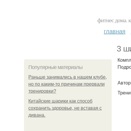
фитнес дома. 
главная
3 ш
Компл
Подро
Популярные материалы
Раньше занимались в нашем клубе,
Автор:
но по каким-то причинам прервали
тренировки?
Трени
Китайские шарики как способ
сохранить здоровье, не вставая с
дивана.