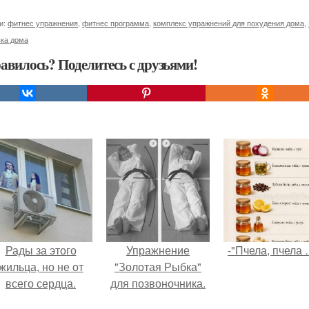
и:
фитнес упражнения
,
фитнес программа
,
комплекс упражнений для похудения дома
,
вка дома
авилось? Поделитесь с друзьями!
Рады за этого
Упражнение
-"Пчела, пчела 
жильца, но не от
"Золотая Рыбка"
всего сердца.
для позвоночника.