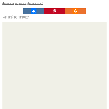
фитнес программа
,
фитнес клуб
Читайте также
Как заниматься на степпере. Когда лучше заниматься
спортом: утром или вечером