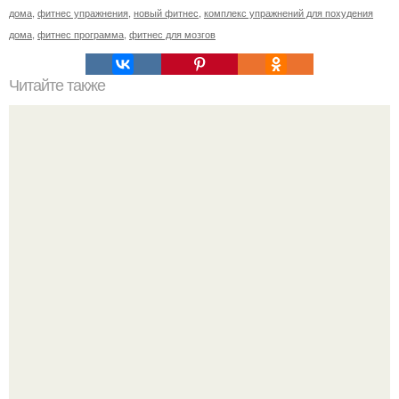
дома
,
фитнес упражнения
,
новый фитнес
,
комплекс упражнений для похудения
дома
,
фитнес программа
,
фитнес для мозгов
Читайте также
Лишь одно упражнение, но оказывает
сногсшибательный эффект: "Осиная" талия и плоский
живот - при этом огромная польза для здоровья!