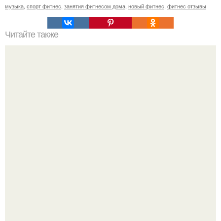
музыка
,
спорт фитнес
,
занятия фитнесом дома
,
новый фитнес
,
фитнес отзывы
Читайте также
Упражнения для избавления жира с живота и боков.
Я искала название тому, что делаю.