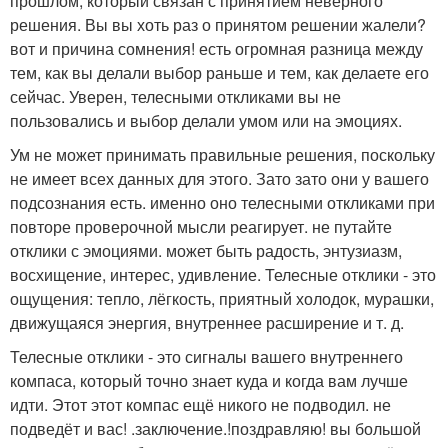
прошлом, который связан с принятием неверного
решения. Вы вы хоть раз о принятом решении жалели?
вот и причина сомнения! есть огромная разница между
тем, как вы делали выбор раньше и тем, как делаете его
сейчас. Уверен, телесными откликами вы не
пользовались и выбор делали умом или на эмоциях.
Ум не может принимать правильные решения, поскольку
не имеет всех данных для этого. Зато зато они у вашего
подсознания есть. именно оно телесными откликами при
повторе проверочной мысли реагирует. не путайте
отклики с эмоциями. может быть радость, энтузиазм,
восхищение, интерес, удивление. Телесные отклики - это
ощущения: тепло, лёгкость, приятный холодок, мурашки,
движущаяся энергия, внутреннее расширение и т. д.
Телесные отклики - это сигналы вашего внутреннего
компаса, который точно знает куда и когда вам лучше
идти. Этот этот компас ещё никого не подводил. не
подведёт и вас! .заключение.!поздравляю! вы большой