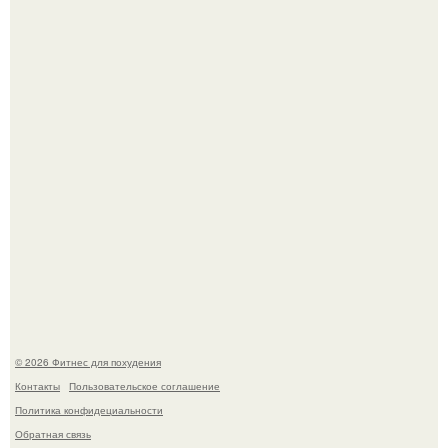
Не зря её попу считают лучшей в мире.
Возможно, тут есть люди с медицинским образованием,
подскажите, что делать!
© 2026 Фитнес для похудения
Контакты
Пользовательское соглашение
Политика конфидециальности
Обратная связь