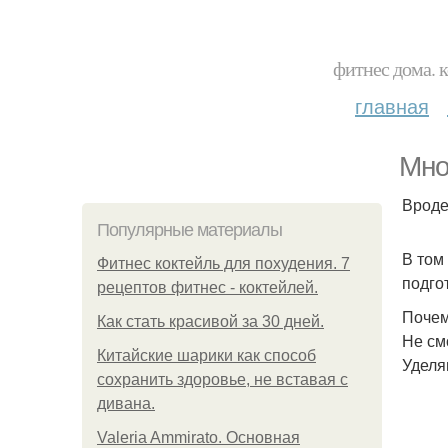
фитнес дома. 
главная
Мно
Вроде 
Популярные материалы
В том
Фитнес коктейль для похудения. 7
подго
рецептов фитнес - коктейлей.
Почем
Как стать красивой за 30 дней.
Не смо
Китайские шарики как способ
Уделя
сохранить здоровье, не вставая с
дивана.
Valeria Ammirato. Основная