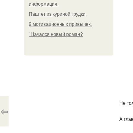
информация.
Паштет из куриной грудки.
9 мотивационных привычек.
"Начался новый роман?
Не то
⇦
А гла