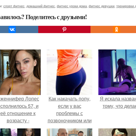
и:
спорт фитнес
,
домашний фитнес
,
фитнес уроки дома
,
фитнес девушки
,
тренировки 
авилось? Поделитесь с друзьями!
женнифер Лопес
Как накачать попу,
Я искала назва
сполнилось 57, и
если у вас
тому, что дела
её отношение к
проблемы с
возрасту -
позвоночником или
настоящий
тренировки попы
манифест
без осевой