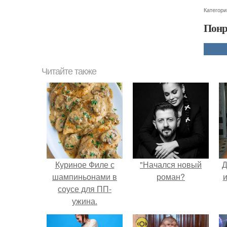
Категори
Понр
Читайте также
Куриное Филе с
"Начался новый
Д
шампиньонами в
роман?
и
соусе для ПП-
ужина.