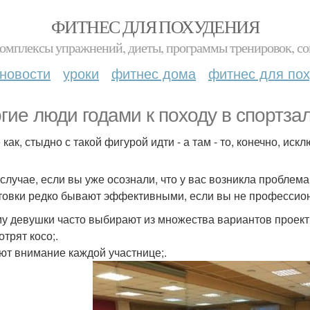
ФИТНЕС ДЛЯ ПОХУДЕНИЯ
комплексы упражнений, диеты, программы тренировок, со
новости
уроки
фитнес дома
фитнес для по
гие люди годами к походу в спортзал
как, стыдно с такой фигурой идти - а там - то, конечно, ис
 случае, если вы уже осознали, что у вас возникла проблем
товки редко бывают эффективными, если вы не профессион
у девушки часто выбирают из множества вариантов проект I
трят косо;.
ют внимание каждой участнице;.