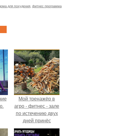
дома для похудения
,
фитнес программа
ние
Мой тренажёр в
ю.
агро - фитнес - зале
по истечению двух
дней принёс
ощутимый
результат.