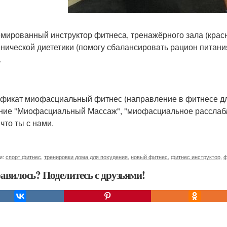
мированный инструктор фитнеса, тренажёрного зала (крас
енической диететики (помогу сбалансировать рацион питани
.
фикат миофасциальный фитнес (направление в фитнесе для
ние "Миофасциальный Массаж", "миофасциальное расслабле
что ты с нами.
и:
спорт фитнес
,
тренировки дома для похудения
,
новый фитнес
,
фитнес инструктор
,
ф
авилось? Поделитесь с друзьями!