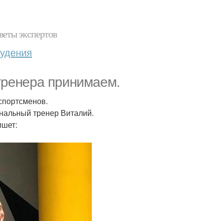
веты экспертов
худения
тренера принимаем.
спортсменов.
ональный тренер Виталий.
ишет: