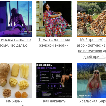
 искала название
Тема: накопление
Мой тренажёр
тому, что делаю.
женской энергии.
агро - фитнес - 
по истечению д
дней принёс
ощутимый
результат.
Имбирь -
Как накачать
Уральская Бар