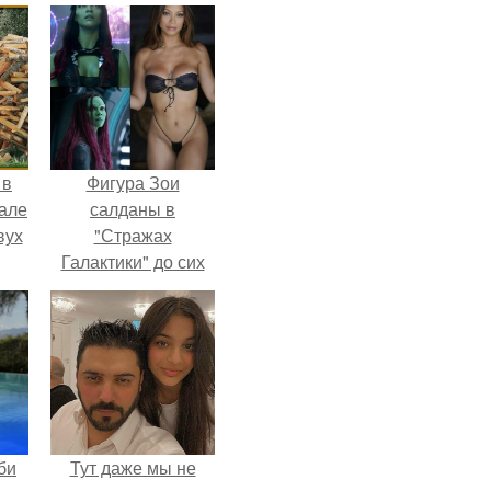
 в
Фигура Зои
зале
салданы в
вух
"Стражах
Галактики" до сих
пор вызывает
восхищение.
би
Тут даже мы не