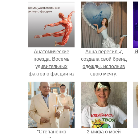
Анатомические
Анна пересильд
Я
поезда. Восемь
создала свой бренд
удивительных
одежды, исполнив
фактов о фасции из
свою мечту.
книги Томаса
майерса
"Анатомические
Поезда".
"Степаненко
3 мифа о моей