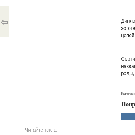
⇦
Дипло
эргог
целей
Серти
назва
рады, 
Категори
Понр
Читайте также