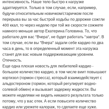
интенсивность. Наше тело быстро к нагрузке
адаптируется. Только в том случае, если, например,
будучи относительным новичком/старичком после
перерыва вы за час быстрой ходьбы по дорожке сожгли
400 ккал, то через неделю при той же скорости сожжете
намного меньше автор Екатерина Головина. То, что
работало для вас "Вчера", не будет работать "завтра". В
том случае, если вы "Вчера" задали себе кардио по два
часа в день, то в определенный момент эта нагрузка
станет для вас новым поддерживающим уровнем.
Отечность.
Еще одна плохая новость для любителей кардио -
большое количество кардио, в том числе виит повышают
кортизол (гормон стресса), который взаимодействует с
альдостероном (гормон, который регулирует водно-
солевой обмен) и вызывает задержку жидкости. Вы
можете неделями не видеть никакого результата только
потому, что у вас отек. А если повысите количество
кардио или урежете калораж, то сделаете еще хуже.