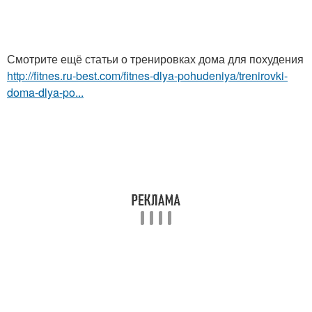
Смотрите ещё статьи о тренировках дома для похудения
http://fitnes.ru-best.com/fitnes-dlya-pohudeniya/trenirovki-
doma-dlya-po...