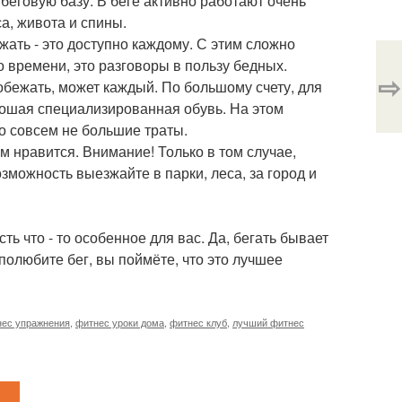
беговую базу. В беге активно работают очень
а, живота и спины.
жать - это доступно каждому. С этим сложно
 времени, это разговоры в пользу бедных.
⇨
побежать, может каждый. По большому счету, для
орошая специализированная обувь. На этом
то совсем не большие траты.
ам нравится. Внимание! Только в том случае,
зможность выезжайте в парки, леса, за город и
ть что - то особенное для вас. Да, бегать бывает
 полюбите бег, вы поймёте, что это лучшее
ес упражнения
,
фитнес уроки дома
,
фитнес клуб
,
лучший фитнес