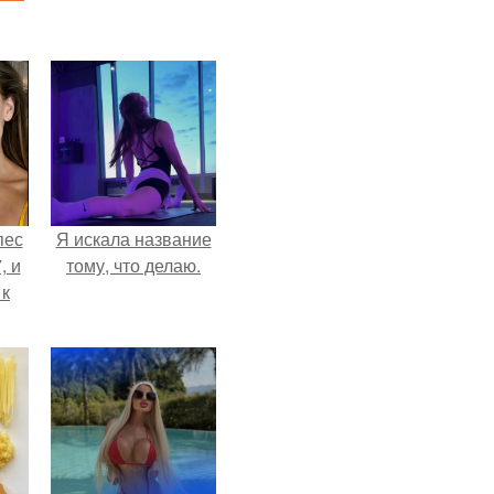
пес
Я искала название
, и
тому, что делаю.
 к
не
я
жу