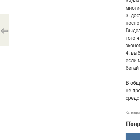
видах
многи
3. до
поспо
⇦
Выдел
того 
эконо
4. вы
если 
бегай
В общ
не пр
средс
Категори
Понр