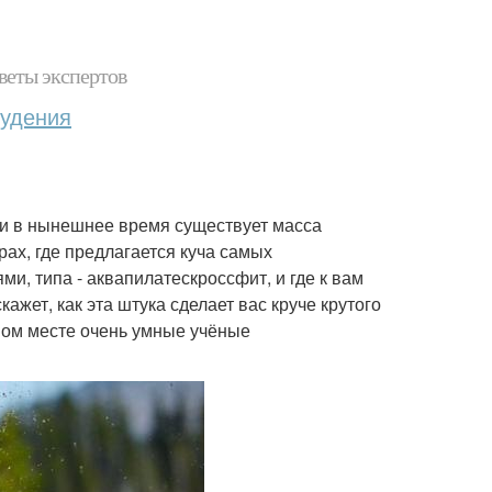
веты экспертов
худения
ни в нынешнее время существует масса
рах, где предлагается куча самых
, типа - аквапилатескроссфит, и где к вам
ажет, как эта штука сделает вас круче крутого
зном месте очень умные учёные