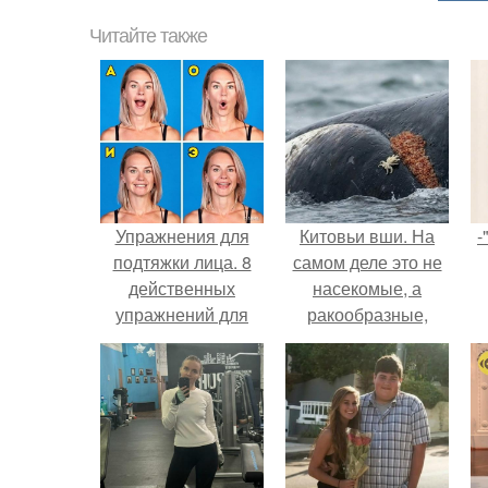
Читайте также
Упражнения для
Китовьи вши. На
-
подтяжки лица. 8
самом деле это не
действенных
насекомые, а
упражнений для
ракообразные,
подтяжки овала
относящиеся к
лица.
бокоплавам.