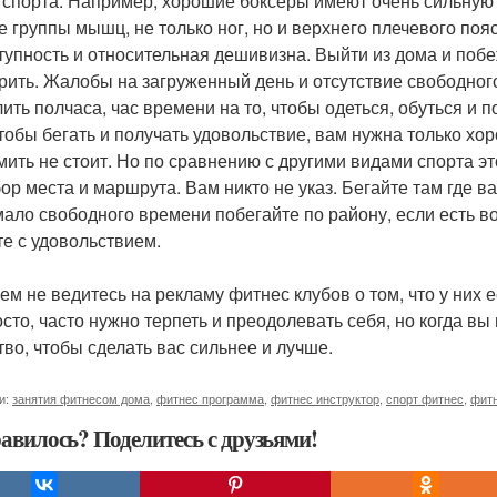
 спорта. Например, хорошие боксеры имеют очень сильную 
е группы мышц, не только ног, но и верхнего плечевого пояс
ступность и относительная дешивизна. Выйти из дома и побе
рить. Жалобы на загруженный день и отсутствие свободного
ить полчаса, час времени на то, чтобы одеться, обуться и 
чтобы бегать и получать удовольствие, вам нужна только х
мить не стоит. Но по сравнению с другими видами спорта э
бор места и маршрута. Вам никто не указ. Бегайте там где в
мало свободного времени побегайте по району, если есть во
те с удовольствием.
ем не ведитесь на рекламу фитнес клубов о том, что у них ес
осто, часто нужно терпеть и преодолевать себя, но когда вы
тво, чтобы сделать вас сильнее и лучше.
и:
занятия фитнесом дома
,
фитнес программа
,
фитнес инструктор
,
спорт фитнес
,
фитн
авилось? Поделитесь с друзьями!