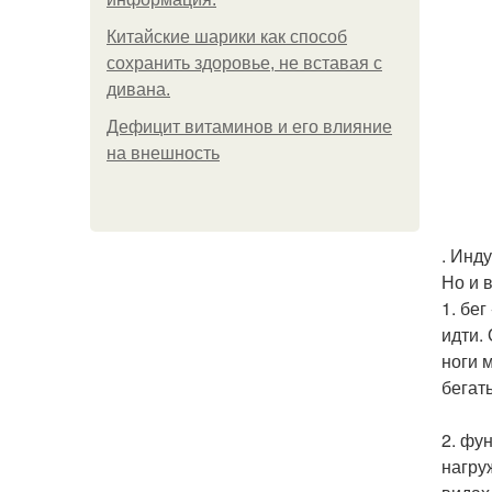
Китайские шарики как способ
сохранить здоровье, не вставая с
дивана.
Дефицит витаминов и его влияние
на внешность
. Инд
Но и 
1. бег
идти.
ноги 
бегат
2. фу
нагру