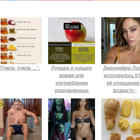
"Пчела, пчела …".
Лучшее и худшее
Дженнифер Ло
время для
исполнилось 57
употребления
её отношение
определенных
возрасту -
продуктов?
настоящий
манифест
уверенности: "
говорите, что 
отлично выгля
для 57.