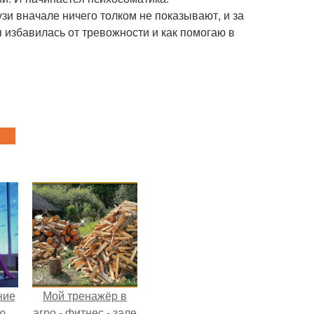
узи вначале ничего толком не показывают, и за
 избавилась от тревожности и как помогаю в
ние
Мой тренажёр в
ю.
агро - фитнес - зале