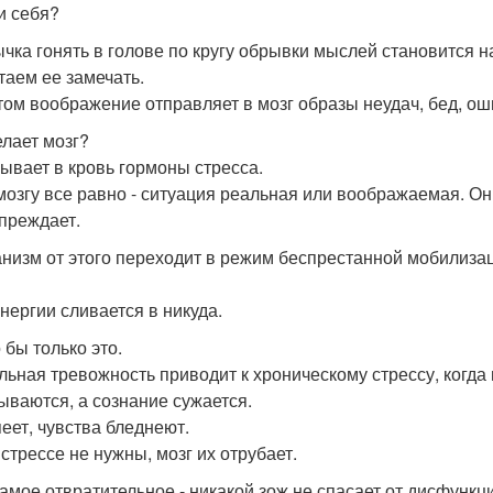
и себя?
чка гонять в голове по кругу обрывки мыслей становится 
таем ее замечать.
том воображение отправляет в мозг образы неудач, бед, ош
елает мозг?
ывает в кровь гормоны стресса.
мозгу все равно - ситуация реальная или воображаемая. Он
преждает.
анизм от этого переходит в режим беспрестанной мобилиза
энергии сливается в никуда.
 бы только это.
льная тревожность приводит к хроническому стрессу, когд
ываются, а сознание сужается.
пеет, чувства бледнеют.
 стрессе не нужны, мозг их отрубает.
самое отвратительное - никакой зож не спасает от дисфункц