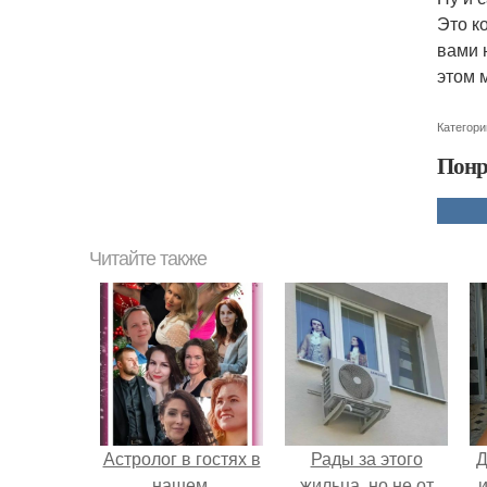
Это к
вами 
этом 
Категори
Понр
Читайте также
Астролог в гостях в
Рады за этого
Д
нашем.
жильца, но не от
и