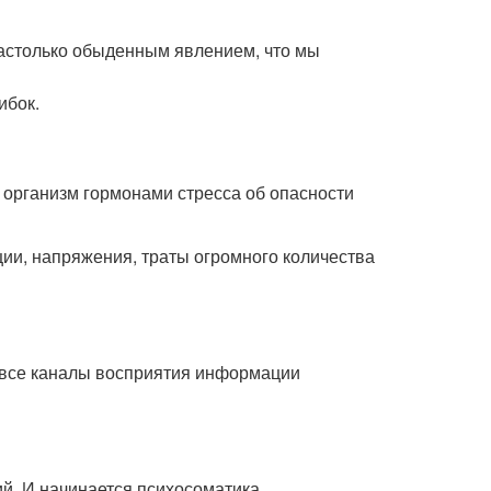
настолько обыденным явлением, что мы
ибок.
 организм гормонами стресса об опасности
ции, напряжения, траты огромного количества
а все каналы восприятия информации
ий. И начинается психосоматика.