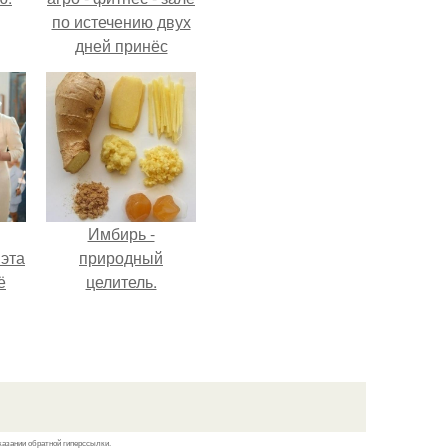
по истечению двух
дней принёс
ощутимый
результат.
Имбирь -
 эта
природный
ё
целитель.
казании обратной гиперссылки.