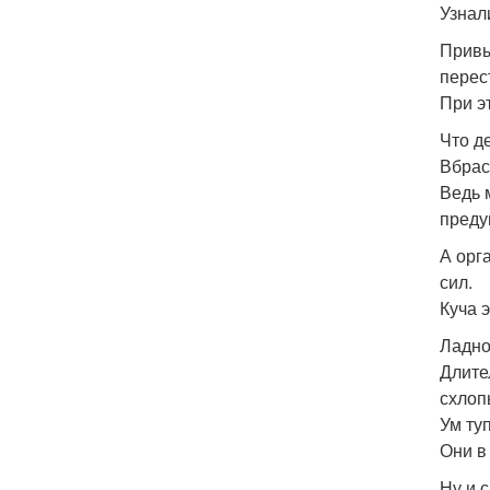
Узнал
Привы
перес
При э
Что д
Вбрас
Ведь 
преду
А орг
сил.
Куча 
Ладно
Длите
схлоп
Ум ту
Они в
Ну и 