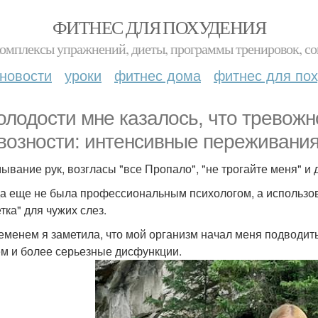
ФИТНЕС ДЛЯ ПОХУДЕНИЯ
комплексы упражнений, диеты, программы тренировок, со
новости
уроки
фитнес дома
фитнес для по
олодости мне казалось, что тревожно
возности: интенсивные переживания
ывание рук, возгласы "все Пропало", "не трогайте меня" и
да еще не была профессиональным психологом, а использов
тка" для чужих слез.
еменем я заметила, что мой организм начал меня подводить -
ем и более серьезные дисфункции.