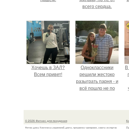
всего сердца.
Хочешь в ЗАЛ?
Одноклассники
В
Всем привет!
решили жестоко
разыграть парня - и
всё пошло не по
плану.
э
© 2026 Фитнес для похудения
К
П
Фитнес дома. Комплексы упражнений, диеты, программы тренировок, советы экспертов