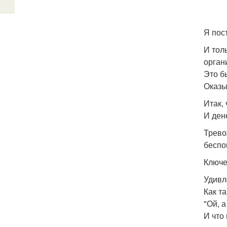
Я пос
И тол
орган
Это б
Оказы
Итак,
И ден
Трево
беспо
Ключе
Удивл
Как т
"Ой, а
И что 