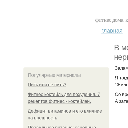
фитнес дома. 
главная
В м
нер
Залам
Популярные материалы
Я тог
"Жиле
Пить или не пить?
Со вр
Фитнес коктейль для похудения. 7
А зат
рецептов фитнес - коктейлей.
Дефицит витаминов и его влияние
на внешность
Правильное питание: основные