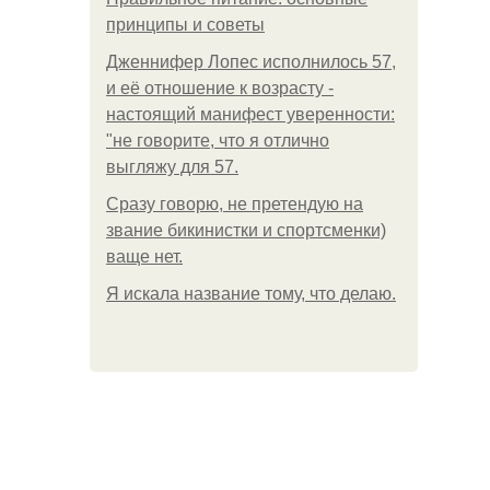
принципы и советы
Дженнифер Лопес исполнилось 57,
и её отношение к возрасту -
настоящий манифест уверенности:
"не говорите, что я отлично
выгляжу для 57.
Сразу говорю, не претендую на
звание бикинистки и спортсменки)
ваще нет.
Я искала название тому, что делаю.