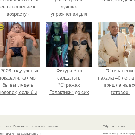
её отношение к
лучшие
возрасту -
упражнения для
настоящий
всего тела
манифест
уверенности: "не
говорите, что я
отлично выгляжу
для 57.
 2026 году учёные
Фигура Зои
"Степаненко
показали, как мог
салданы в
пахала 40 лет, а
бы выглядеть
"Стражах
пришла на вс
человек, если бы
Галактики" до сих
готовое!
его тело
пор вызывает
волюционировало
восхищение.
специально для
выживания в
онтакты
Пользовательское соглашение
Обратная связь
автокатастpoфах.
олитика конфидециальности
Копирование разрешено при у