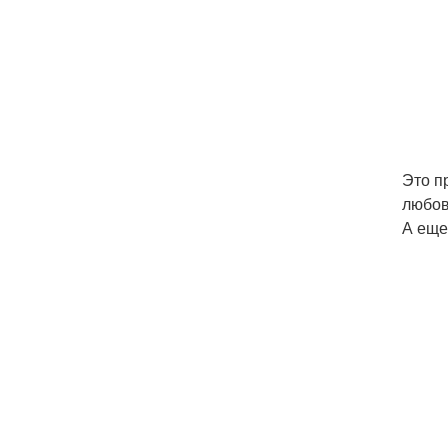
Это п
любов
А еще