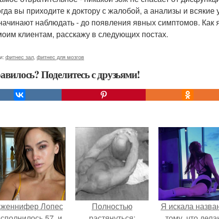
огда вы приходите к доктору с жалобой, а анализы и всякие 
начинают наблюдать - до появления явных симптомов. Как я
моим клиентам, расскажу в следующих постах.
и:
фитнес зал
,
фитнес для мозгов
авилось? Поделитесь с друзьями!
женнифер Лопес
Полностью
Я искала назва
сполнилось 57, и
растянуться:
тому, что дела