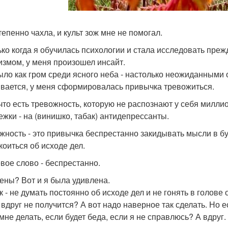
тепенно чахла, и культ зож мне не помогал.
ько когда я обучилась психологии и стала исследовать преж
измом, у меня произошел инсайт.
ыло как гром среди ясного неба - настолько неожиданными
вается, у меня сформировалась привычка тревожиться.
 что есть тревожность, которую не распознают у себя милли
ежки - на (винишко, табак) антидепрессанты.
жность - это привычка беспрестанно закидывать мысли в бу
коиться об исходе дел.
вое слово - беспрестанно.
ены? Вот и я была удивлена.
ак - не думать постоянно об исходе дел и не гонять в голов
 вдруг не получится? А вот надо наверное так сделать. Но ес
мне делать, если будет беда, если я не справлюсь? А вдруг. 