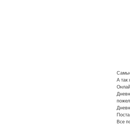
Самые
А так 
Онлай
Дневн
пожел
Дневни
Поста
Все п