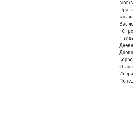
Москв
Пригл
жизни
Вас ж
16 тр
1 вид
Дневн
Дневн
Корре
Отлич
Испра
Понед