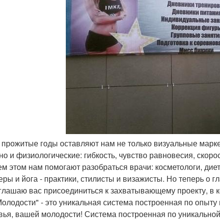
ь прожитые годы оставляют нам не только визуальные маркер
 но и физиологические: гибкость, чувство равновесия, скоро
ем этом нам помогают разобраться врачи: косметологи, диет
еры и йога - практики, стилисты и визажисты. Но теперь о г
глашаю вас присоединиться к захватывающему проекту, в к
Молодости" - это уникальная система построенная по опыту
вья, вашей молодости! Система построенная по уникально