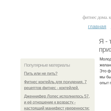
фитнес дома. 
главная
Я -
при
Молод
желан
Популярные материалы
Это ф
Пить или не пить?
мы бы
Фитнес коктейль для похудения. 7
опыт 
рецептов фитнес - коктейлей.
Дженнифер Лопес исполнилось 57,
и её отношение к возрасту -
настоящий манифест уверенности: