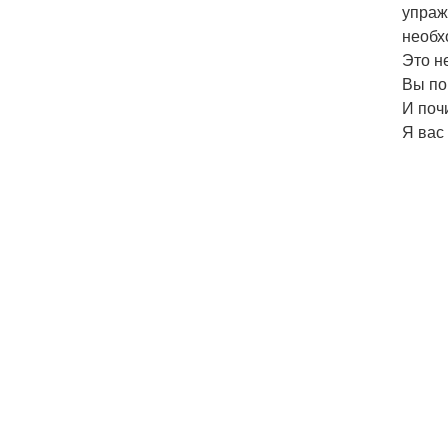
упраж
необх
Это н
Вы пой
И поч
Я вас