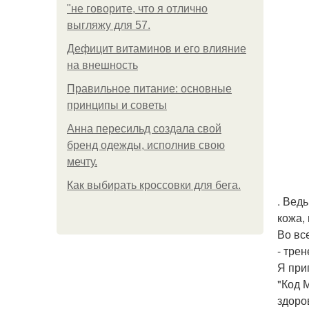
"не говорите, что я отлично
выгляжу для 57.
Дефицит витаминов и его влияние
на внешность
Правильное питание: основные
принципы и советы
Анна пересильд создала свой
бренд одежды, исполнив свою
мечту.
Как выбирать кроссовки для бега.
. Вед
кожа,
Во вс
- трен
Я при
"Код 
здоро