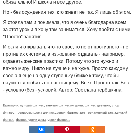
обязательно! И школа и все другое.
Но - без осуждения тех, кто живет не так. Я лишь об этом.
Я стояла там и понимала, что я очень благодарна всем
за этот урок и я хочу там заниматься. Хочу пройти с ними
"Просто" занятия.
И если и открывать что-то свое, то не от противного - не
против их системы, а из желания отдавать - например,
отдавать женские практики. Потому что это нужно и
важно миру. Никто не лучше и не хуже. Просто каждому
свое а я еще на одну ступеньку ближе к тому, чтобы
научиться любить по-настоящему! Всех. Просто так. Без
- условно (без - условий. Автор: Светлана терёшкина.
Категории:
лучший фитнес
,
занятия фитнесом дома
,
фитнес девушки
,
спорт
фитнес
,
тренировки дома для похудения
,
фитнес зал
,
тренажерный зал
,
женский
фитнес
,
фитнес уроки дома
,
уроки фитнеса