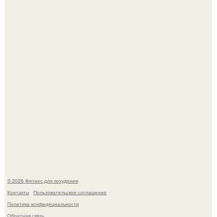
Имбирь - природный целитель.
Тут даже мы не знаем, как комментировать.
© 2026 Фитнес для похудения
Контакты
Пользовательское соглашение
Политика конфидециальности
Обратная связь