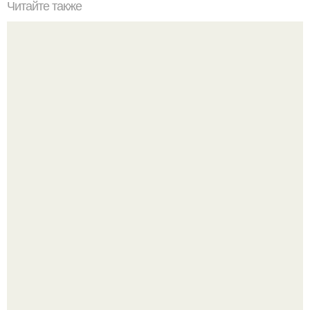
Читайте также
Твой рост о тебе много нового расскажет!
Китовьи вши. На самом деле это не насекомые, а
ракообразные, относящиеся к бокоплавам.