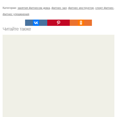
Категории:
занятия фитнесом дома
,
фитнес зал
,
фитнес инструктор
,
спорт фитнес
,
фитнес упражнения
Читайте также
Рацион при сахарном диабете. Диета при диабете