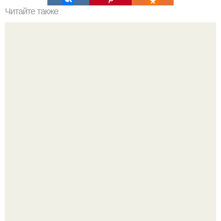
Читайте также
Почему увеличиваются икры ног. Причины полных икр и
варианты, как сделать икры ног тоньше.
На излучине реки десны в зоне отдыха "Заречье"