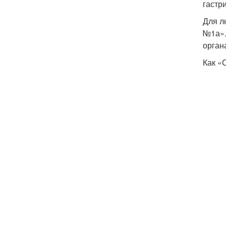
гастр
Для л
№1а».
орган
Как «