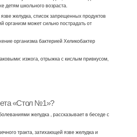
же детям школьного возраста.
и язве желудка, список запрещенных продуктов
ий организм может сильно пострадать от
жение организма бактерией Хеликобактер
аковыми: изжога, отрыжка с кислым привкусом,
диета «Стол №1»?
олеваниями желудка , рассказывает в беседе с
чного тракта, затихающей язве желудка и