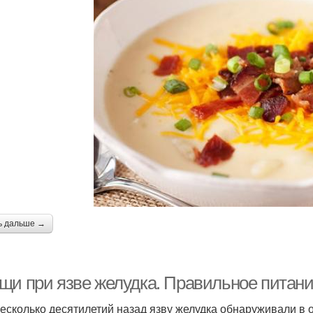
ь дальше →
щи при язве желудка. Правильное питан
есколько десятилетий назад язву желудка обнаруживали в 