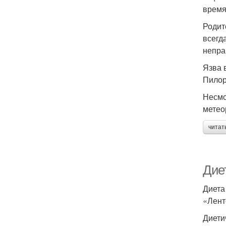
время
Родит
всегд
непра
Язва 
Пилор
Несмо
метео
читат
Дие
Диета
«Лент
Диети