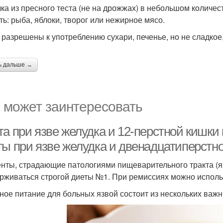
ка из пресного теста (не на дрожжах) в небольшом количес
ть: рыба, яблоки, творог или нежирное мясо.
 разрешены к употреблению сухари, печенье, но не сладкое
ь дальше →
 может заинтересовать
та при язве желудка и 12-перстной кишки
ты при язве желудка и двенадцатиперстн
нты, страдающие патологиями пищеварительного тракта (яз
рживаться строгой диеты №1. При ремиссиях можно исполь
ное питание для больных язвой состоит из нескольких важ