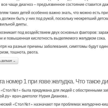
 все чаще диагноз – предъязвенное состояние ставится да
елям таких детей особенно важно знать, что можно есть пр
а должен быть у них под рукой, поскольку неокрепший детск
вильной диеты.
возникает под воздействием двух основных факторов: зара
и и повышенная кислотность выделяемого желудком сока.
тря на разные причины заболевания, симптомы будут один
ризм, тошнота, рвота.
ь дальше →
та номер 1 при язве желудка. Что такое 
 «Стол №1» была придумана для людей с обостренными заб
ой.ру» врач-диетолог Нурия Дианова .
ческий «Стол №1» назначают при проблемах желудочно-кише