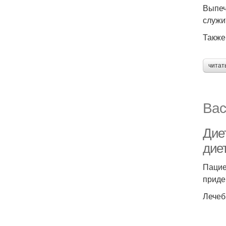
Выпеч
служи
Также
читат
Вас
Дие
дие
Пацие
приде
Лечеб