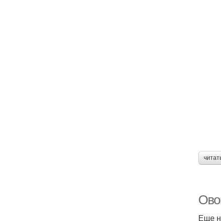
читат
Ово
Еще н