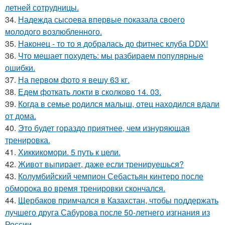
летней сотрудницы.
34.
Надежда сысоева впервые показала своего
молодого возлюбленного.
35.
Наконец - то то я добралась до фитнес клуба DDX!
36.
Что мешает похудеть: мы разбираем популярные
ошибки.
37.
На первом фото я вешу 63 кг.
38.
Едем фоткать локти в сколково 14. 03.
39.
Когда в семье родился малыш, отец находился вдали
от дома.
40.
Это будет гораздо приятнее, чем изнуряющая
тренировка.
41.
Хиккикомори. 5 путь к цели.
42.
Живот выпирает, даже если тренируешься?
43.
Колумбийский чемпион Себастьян кинтеро после
обморока во время тренировки скончался.
44.
Щербаков примчался в Казахстан, чтобы поддержать
лучшего друга Сабурова после 50-летнего изгнания из
России.