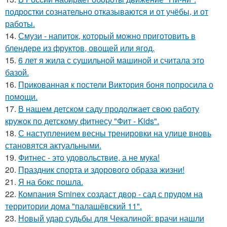
подростки сознательно отказываются и от учёбы, и от
работы.
14.
Смузи - напиток, который можно приготовить в
блендере из фруктов, овощей или ягод.
15.
6 лет я жила с сушильной машиной и считала это
базой.
16.
Прикованная к постели Виктория боня попросила о
помощи.
17.
В нашем детском саду продолжает свою работу
кружок по детскому фитнесу "Фит - Kids".
18.
С наступлением весны тренировки на улице вновь
становятся актуальными.
19.
Фитнес - это удовольствие, а не мука!
20.
Праздник спорта и здорового образа жизни!
21.
Я на бокс пошла.
22.
Компания Sminex создаст двор - сад с прудом на
территории дома "палашёвский 11".
23.
Новый удар судьбы для Чекалиной: врачи нашли