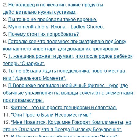
2.
Не холодец и не желатин: какие продукты
действительно нужны суставам.
3.
Вы точно не пробовали такое варенье.
4.
Mymomenttrainers: Илона. - Ladies Choreo.
5.
Почему стоит их попробовать?
6.
Готовлю кое-что полезное: присматриваю подборку
компактного инвентаря для домашних тренировок.
7.
1. женщина рожает и думает, что после родов ребёнок
теперь "Снаружи".
8.
Ты не обязана ждать понедельника, нового месяца
или "Идеального Момента".
9.
В Воронеже появился необычный фитнес - курс, где
обычные упражнения на мышцы сочетают с элементами
поз из камасутры.
10.
Фитнес - это не просто тренировки и спортзал.
11.
"Они Просто Были Несовместимы".
12.
"Мне Нравится, Когда мне Говорят Комплименты, но
это не Означает, что я Всегда Выгляжу Безупречно".
13.
В России набирает обороты движение "Ни-ни":