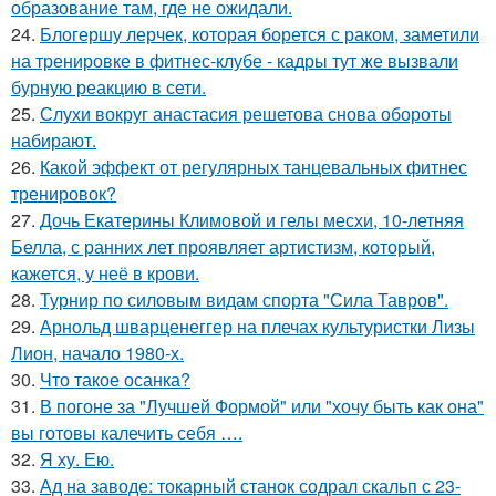
образование там, где не ожидали.
24.
Блогершу лерчек, которая борется с раком, заметили
на тренировке в фитнес-клубе - кадры тут же вызвали
бурную реакцию в сети.
25.
Слухи вокруг анастасия решетова снова обороты
набирают.
26.
Какой эффект от регулярных танцевальных фитнес
тренировок?
27.
Дочь Екатерины Климовой и гелы месхи, 10-летняя
Белла, с ранних лет проявляет артистизм, который,
кажется, у неё в крови.
28.
Турнир по силовым видам спорта "Сила Тавров".
29.
Арнольд шварценеггер на плечах культуристки Лизы
Лион, начало 1980-х.
30.
Что такое осанка?
31.
В погоне за "Лучшей Формой" или "хочу быть как она"
вы готовы калечить себя ….
32.
Я ху. Ею.
33.
Ад на заводе: токарный станок содрал скальп с 23-