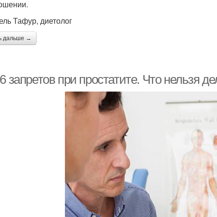
ошении.
ель Тафур, диетолог
ь дальше →
6 запретов при простатите. Что нельзя де