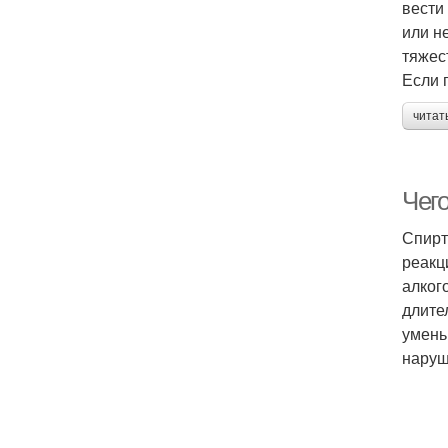
вести
или н
тяжес
Если 
читат
Чего
Спирт
реакц
алког
длите
умень
наруш