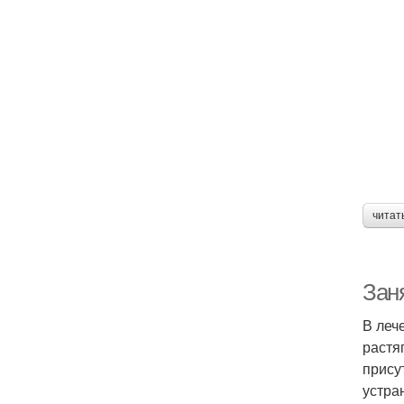
читат
Заня
В леч
растя
прису
устра