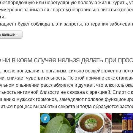
 беспорядочную или нерегулярную половую жизнь;курить, уп
еумеренно заниматься спортом;неправильно питаться;пере
ти.
пациент будет соблюдать эти запреты, то терапия заболева
ь дальше →
 ни в коем случае нельзя делать при про
, после попадания в организм, сильно воздействует на по
ии, снижает чувствительность. По этой причине секс станов
ольном опьянении расслабляется и думает, что алкоголь о
льность интимной близости не связана с эрекцией. Спирт с
шению мужских гормонов, замедляют половое функциониров
иться процесс выработки секрета и тогда образуются засто