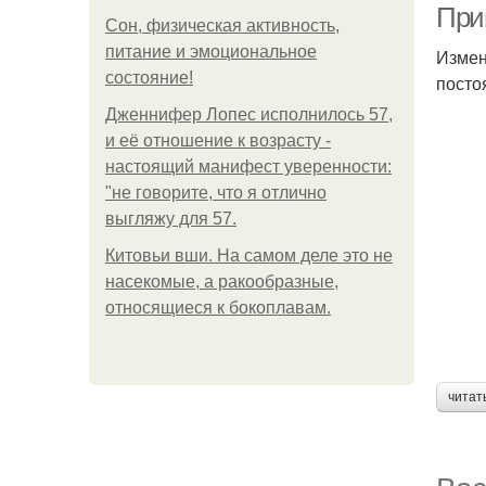
При
Сон, физическая активность,
питание и эмоциональное
Измен
состояние!
посто
Дженнифер Лопес исполнилось 57,
и её отношение к возрасту -
настоящий манифест уверенности:
"не говорите, что я отлично
выгляжу для 57.
Китовьи вши. На самом деле это не
насекомые, а ракообразные,
относящиеся к бокоплавам.
читат