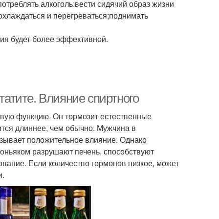
отреблять алкоголь;вести сидячий образ жизни
охлаждаться и перегреваться;поднимать
ния будет более эффективной.
статите. Влияние спиртного
ловую функцию. Он тормозит естественные
ится длиннее, чем обычно. Мужчина в
казывает положительное влияние. Однако
 коньяком разрушают печень, способствуют
ание. Если количество гормонов низкое, может
и.