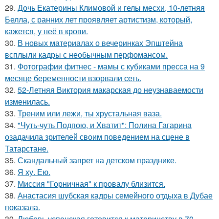
29.
Дочь Екатерины Климовой и гелы месхи, 10-летняя
Белла, с ранних лет проявляет артистизм, который,
кажется, у неё в крови.
30.
В новых материалах о вечеринках Эпштейна
всплыли кадры с необычным перфомансом.
31.
Фотографии фитнес - мамы с кубиками пресса на 9
месяце беременности взорвали сеть.
32.
52-Летняя Виктория макарская до неузнаваемости
изменилась.
33.
Треним или лежи, ты хрустальная ваза.
34.
"Чуть-чуть Подпою, и Хватит": Полина Гагарина
озадачила зрителей своим поведением на сцене в
Татарстане.
35.
Скандальный запрет на детском празднике.
36.
Я ху. Ею.
37.
Миссия "Горничная" к провалу близится.
38.
Анастасия шубская кадры семейного отдыха в Дубае
показала.
39.
Любовь успенская готовится к материнству в 70.