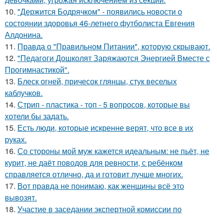
10.
"Держится Бодрячком" - появились новости о
состоянии здоровья 46-летнего футболиста Евгения
Алдонина.
11.
Правда о "Правильном Питании", которую скрывают.
12.
"Педагоги Дошколят Заряжаются Энергией Вместе с
Прогимнастикой".
13.
Блеск огней, причесок глянцы, стук веселых
каблучков.
14.
Стрип - пластика - топ - 5 вопросов, которые вы
хотели бы задать.
15.
Есть люди, которые искренне верят, что все в их
руках.
16.
Со стороны мой муж кажется идеальным: не пьёт, не
курит, не даёт поводов для ревности, с ребёнком
справляется отлично, да и готовит лучше многих.
17.
Вот правда не понимаю, как женщины всё это
вывозят.
18.
Участие в заседании экспертной комиссии по