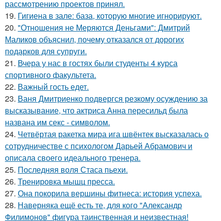
рассмотрению проектов принял.
19.
Гигиена в зале: база, которую многие игнорируют.
20.
"Отношения не Меряются Деньгами": Дмитрий
Маликов объяснил, почему отказался от дорогих
подарков для супруги.
21.
Вчера у нас в гостях были студенты 4 курса
спортивного факультета.
22.
Важный гость едет.
23.
Ваня Дмитриенко подвергся резкому осуждению за
высказывание, что актриса Анна пересильд была
названа им секс - символом.
24.
Четвёртая ракетка мира ига швёнтек высказалась о
сотрудничестве с психологом Дарьей Абрамович и
описала своего идеального тренера.
25.
Последняя воля Стаса пьехи.
26.
Тренировка мышц пресса.
27.
Она покорила вершины фитнеса: история успеха.
28.
Наверняка ещё есть те, для кого "Александр
Филимонов" фигура таинственная и неизвестная!