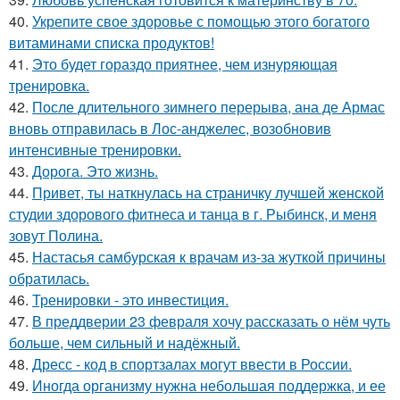
40.
Укрепите свое здоровье с помощью этого богатого
витаминами списка продуктов!
41.
Это будет гораздо приятнее, чем изнуряющая
тренировка.
42.
После длительного зимнего перерыва, ана де Армас
вновь отправилась в Лос-анджелес, возобновив
интенсивные тренировки.
43.
Дорога. Это жизнь.
44.
Привет, ты наткнулась на страничку лучшей женской
студии здорового фитнеса и танца в г. Рыбинск, и меня
зовут Полина.
45.
Настасья самбурская к врачам из-за жуткой причины
обратилась.
46.
Тренировки - это инвестиция.
47.
В преддверии 23 февраля хочу рассказать о нём чуть
больше, чем сильный и надёжный.
48.
Дресс - код в спортзалах могут ввести в России.
49.
Иногда организму нужна небольшая поддержка, и ее