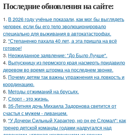
Последние обновления на сайте:
1.
В 2026 году учёные показали, как мог бы выглядеть
человек, если бы его тело эволюционировало
специально для выживания в автокатастpoфах.
2.
"Степаненко пахала 40 лет, а эта пришла на всё
готовое!
3.
Неожиданное заявление: "До Было Лучше".
4.
Выпускницу из пермского края насмерть придавило
деревом во время шторма на последнем звонке.
5.
Почему детям так важны упражнения на ловкость и
координацию.
6.
Методы отжиманий на брусьях.
7.
Спорт - это жизнь.
8.
35-Летняя дочь Михаила Задорнова светится от
счастья с мужем - ливанцем.
9.
"У Дочери Сильный Характер, но он ее Сломал": как
тренер детской команды годами надругался над
девочками, угрожая исключением из секции.